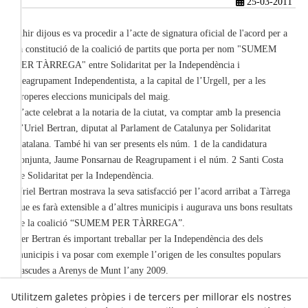
25-03-2011
Ahir dijous es va procedir a l’acte de signatura oficial de l'acord per a
la constitució de la coalició de partits que porta per nom "SUMEM
PER TÀRREGA" entre Solidaritat per la Independència i
Reagrupament Independentista, a la capital de l’Urgell, per a les
properes eleccions municipals del maig.
L’acte celebrat a la notaria de la ciutat, va comptar amb la presencia
d’Uriel Bertran, diputat al Parlament de Catalunya per Solidaritat
Catalana. També hi van ser presents els núm. 1 de la candidatura
conjunta, Jaume Ponsarnau de Reagrupament i el núm. 2 Santi Costa
de Solidaritat per la Independència.
Uriel Bertran mostrava la seva satisfacció per l’acord arribat a Tàrrega
que es farà extensible a d’altres municipis i augurava uns bons resultats
de la coalició “SUMEM PER TÀRREGA”.
Per Bertran és important treballar per la Independència des dels
municipis i va posar com exemple l’origen de les consultes populars
nascudes a Arenys de Munt l’any 2009.
Utilitzem galetes pròpies i de tercers per millorar els nostres