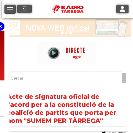
Toggle
Toggle navigation
Acte de signatura oficial de
l'acord per a la constitució de la
coalició de partits que porta per
nom "SUMEM PER TÀRREGA"