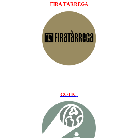
FIRA TÀRREGA
GÒTIC