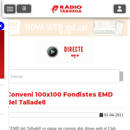
Toggle
Toggle navigation
Conveni 100x100 Fondistes EMD
del Talladell
01-04-2011
L’EMD del Talladell va signar un conveni ahir dijous amb el Club