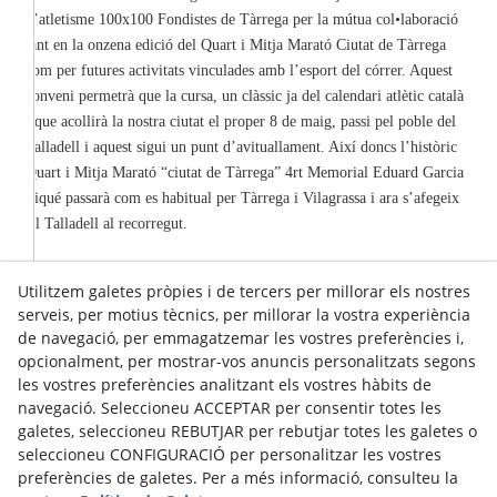
d’atletisme 100x100 Fondistes de Tàrrega per la mútua col•laboració
tant en la onzena edició del Quart i Mitja Marató Ciutat de Tàrrega
com per futures activitats vinculades amb l’esport del córrer. Aquest
conveni permetrà que la cursa, un clàssic ja del calendari atlètic català
i que acollirà la nostra ciutat el proper 8 de maig, passi pel poble del
Talladell i aquest sigui un punt d’avituallament. Així doncs l’històric
Quart i Mitja Marató “ciutat de Tàrrega” 4rt Memorial Eduard Garcia
Piqué passarà com es habitual per Tàrrega i Vilagrassa i ara s’afegeix
El Talladell al recorregut.
Utilitzem galetes pròpies i de tercers per millorar els nostres
serveis, per motius tècnics, per millorar la vostra experiència
de navegació, per emmagatzemar les vostres preferències i,
opcionalment, per mostrar-vos anuncis personalitzats segons
les vostres preferències analitzant els vostres hàbits de
navegació. Seleccioneu ACCEPTAR per consentir totes les
galetes, seleccioneu REBUTJAR per rebutjar totes les galetes o
seleccioneu CONFIGURACIÓ per personalitzar les vostres
preferències de galetes. Per a més informació, consulteu la