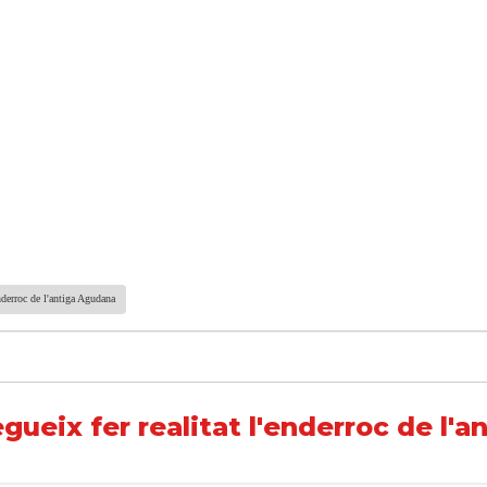
enderroc de l'antiga Agudana
ueix fer realitat l'enderroc de l'a