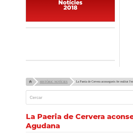
La Paeria de Cervera aconsegueix fer realitat l'
HISTÒRIC NOTÍCIES
La Paeria de Cervera aconseg
Agudana