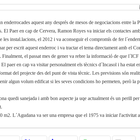
ran enderrocades aquest any després de mesos de negociacions entre la P
es. El Paer en cap de Cervera, Ramon Royes va iniciar els contactes amb
de les instal.lacions, el 2012 i va aconseguir el compromís de fer l´ender
ar per escrit aquest enderroc i va tractar el tema directament amb el Co
 Finalment, el passat mes de gener va rebre la informació de que l´ICF
. El paer en cap va visitar personalment els tècnics d´Incasol i ha estat e
rmat del projecte des del punt de vista tècnic. Les previsions són realit
ntenir algun volum edificat si les seves condicions ho permeten, però la pr
ona quedi sanejada i amb bon aspecte ja uqe actualment és un perill per 
t.
00 m2. L´Agudana va ser una empresa que el 1975 va iniciar l'activitat a