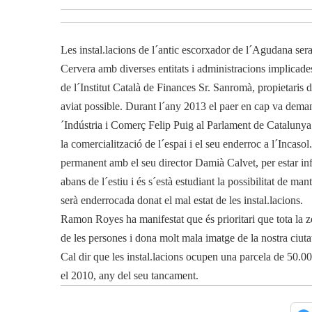
Les instal.lacions de l´antic escorxador de l´Agudana se
Cervera amb diverses entitats i administracions implicad
de l´Institut Català de Finances Sr. Sanromà, propietaris 
aviat possible. Durant l´any 2013 el paer en cap va deman
´Indústria i Comerç Felip Puig al Parlament de Catalunya.
la comercialització de l´espai i el seu enderroc a l´Incasol
permanent amb el seu director Damià Calvet, per estar info
abans de l´estiu i és s´està estudiant la possibilitat de ma
serà enderrocada donat el mal estat de les instal.lacions.
Ramon Royes ha manifestat que és prioritari que tota la z
de les persones i dona molt mala imatge de la nostra ciuta
Cal dir que les instal.lacions ocupen una parcela de 50.0
el 2010, any del seu tancament.