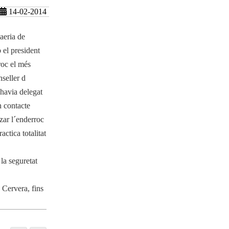
14-02-2014
aeria de
 el president
roc el més
nseller d
 havia delegat
n contacte
zar l´enderroc
actica totalitat
la seguretat
 Cervera, fins