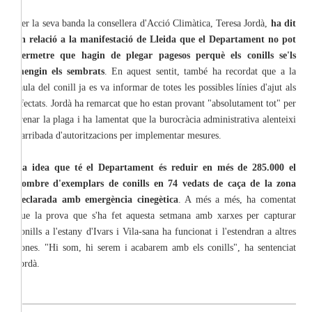
Per la seva banda la consellera d'Acció Climàtica, Teresa Jordà,
ha dit
en relació a la manifestació de Lleida que el Departament no pot
permetre que hagin de plegar pagesos perquè els conills se'ls
mengin els sembrats
. En aquest sentit, també ha recordat que a la
taula del conill ja es va informar de totes les possibles línies d'ajut als
afectats. Jordà ha remarcat que ho estan provant "absolutament tot" per
frenar la plaga i ha lamentat que la burocràcia administrativa alenteixi
l'arribada d'autoritzacions per implementar mesures.
La idea que té el Departament és reduir en més de 285.000 el
nombre d'exemplars de conills en 74 vedats de caça de la zona
declarada amb emergència cinegètica
. A més a més, ha comentat
que la prova que s'ha fet aquesta setmana amb xarxes per capturar
conills a l'estany d'Ivars i Vila-sana ha funcionat i l'estendran a altres
zones. "Hi som, hi serem i acabarem amb els conills", ha sentenciat
Jordà.