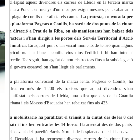
col·lapsat aquest divendres els carrers de Lleida en la tercera marxa
lenta a Ponent en menys d'un mes per exigir mesures per acabar amb
la plaga de conills que afecta els camps.
La protesta, convocada per
la plataforma Pagesos o Conills, ha sortit de dos punts de la ciutat
en direcció a Prat de la Riba, on els manifestants han baixat dels
tractors i s'han dirigit a les portes dels Serveis Territorial d'Acció
Climàtica.
En aquest punt s'han viscut moments de tensió quan alguns
agricultors han llançat conills vius dins l'edifici i hi han intentat
accedir. Tot seguit, han agafat de nou els tractors fins a la subdelegació
del govern espanyol on s'han llegit els parlaments.
La plataforma convocant de la marxa lenta, Pagesos o Conills, ha
xifrat en més de 1.200 els tractors que aquest divendres s'han
manifestat pels carrers de Lleida, una xifra que des de la Guàrdia
Urbana i els Mossos d'Esquadra han rebaixat fins als 423.
La mobilització ha paralitzat el trànsit a la ciutat des de les 8 del
matí i fins ben entrades les 14 hores
. Ha arrencat des de dos punts,
del davant del pavelló Barris Nord i de l'esplanada que hi ha davant
del Decathlon, i ha recorregut diversos carrers de la ciutat fins a