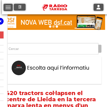
Toggle
Toggle navigation
420 tractors col·lapsen el
centre de Lleida en la tercera
marxa lenta en menys d'un