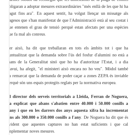
obligaran a adoptar mesures extraordinàries "més enllà de les que hi ha
hagut fins ara". En aquest sentit, ha volgut llençar un missatge als
pagesos que s'han manifestat de que l'Administració està al seu costat i
que entenen el grau de tensió perquè estan afectats per una espècies
que fa mal als conreus.
Per això, ha dit que treballaran en tots els àmbits tot i que ha
puntualitzat que la demanda sobre l'ús del fosfur d'alumini no està a
mans de la Generalitat sinó que ho ha d'autoritzar l'Estat, i a dia
d'avui, ha afegit, "el ministeri això encara no ho veu". Mòdol també
ha remarcat que la demanda de poder caçar a zones ZEPA és inviable
perquè són uns espais protegits reglats per la normativa europea.
El director dels serveis territorials a Lleida, Ferran de Noguera,
ha explicat que abans s'abatien entre 40.000 i 50.000 conills a
l'any i que en les darrers dos anys aquesta xifra ha incrementat
fins als 300.000 o 350.000 conills a l'any
. De Noguera ha dit que és
evident que aquestes captures no han estat suficients i que cal
implementar noves mesures.