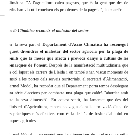
Climàtica. "A l'agricultura calen pagesos, que és la gent que des de
petits han viscut i coneixen els problemes de la pagesia", ha conclòs.
Acció Climàtica reconeix el malestar del sector
Per la seva part el
Departament d'Acció Climàtica ha reconegut
aquest divendres el malestar del sector agrícola per la plaga de
conills que fa mesos que afecta i provoca danys a cultius de les
comarques de Ponent
. Després de la manifestació multitudinària que
ha col·lapsat els carrers de Lleida i on també s'han viscut moments de
tensió a les portes dels serveis territorials, el secretari d'Alimentació,
Carmel Mòdol, ha recordat que el Departament porta temps desplegant
una sèrie d'accions per combatre una plaga que caldrà "abordar amb
tota la seva dimensió". En aquest sentit, ha lamentat que des del
Ministeri d'Agricultura, encara no vegin clara l'autorització d'una de
les pràctiques més efectives com és la de l'ús de fosfur d'alumini en
finques agrícoles.
Carmel Mòdol ha reconegut que les dimensions de la plaga de conills