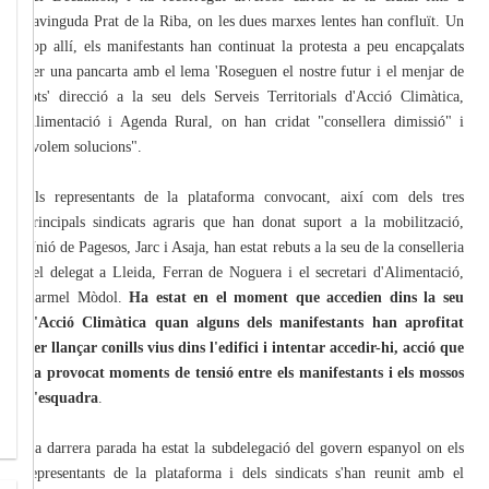
l'avinguda Prat de la Riba, on les dues marxes lentes han confluït. Un
cop allí, els manifestants han continuat la protesta a peu encapçalats
per una pancarta amb el lema 'Roseguen el nostre futur i el menjar de
tots' direcció a la seu dels Serveis Territorials d'Acció Climàtica,
Alimentació i Agenda Rural, on han cridat "consellera dimissió" i
"volem solucions".
Els representants de la plataforma convocant, així com dels tres
principals sindicats agraris que han donat suport a la mobilització,
Unió de Pagesos, Jarc i Asaja, han estat rebuts a la seu de la conselleria
pel delegat a Lleida, Ferran de Noguera i el secretari d'Alimentació,
Carmel Mòdol.
Ha estat en el moment que accedien dins la seu
d'Acció Climàtica quan alguns dels manifestants han aprofitat
per llançar conills vius dins l'edifici i intentar accedir-hi, acció que
ha provocat moments de tensió entre els manifestants i els mossos
d'esquadra
.
La darrera parada ha estat la subdelegació del govern espanyol on els
representants de la plataforma i dels sindicats s'han reunit amb el