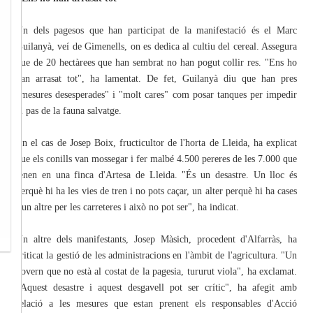
Un dels pagesos que han participat de la manifestació és el Marc
Guilanyà, veí de Gimenells, on es dedica al cultiu del cereal. Assegura
que de 20 hectàrees que han sembrat no han pogut collir res. "Ens ho
han arrasat tot", ha lamentat. De fet, Guilanyà diu que han pres
"mesures desesperades" i "molt cares" com posar tanques per impedir
el pas de la fauna salvatge.
En el cas de Josep Boix, fructicultor de l'horta de Lleida, ha explicat
que els conills van mossegar i fer malbé 4.500 pereres de les 7.000 que
tenen en una finca d'Artesa de Lleida. "És un desastre. Un lloc és
perquè hi ha les vies de tren i no pots caçar, un alter perquè hi ha cases
i un altre per les carreteres i això no pot ser", ha indicat.
Un altre dels manifestants, Josep Màsich, procedent d'Alfarràs, ha
criticat la gestió de les administracions en l'àmbit de l'agricultura. "Un
govern que no està al costat de la pagesia, tururut viola", ha exclamat.
"Aquest desastre i aquest desgavell pot ser crític", ha afegit amb
relació a les mesures que estan prenent els responsables d'Acció