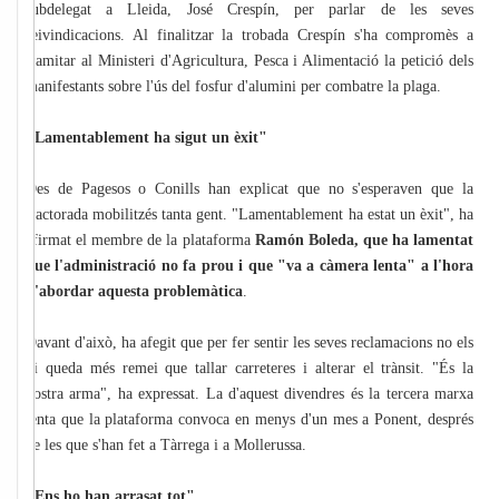
subdelegat a Lleida, José Crespín, per parlar de les seves
reivindicacions. Al finalitzar la trobada Crespín s'ha compromès a
tramitar al Ministeri d'Agricultura, Pesca i Alimentació la petició dels
manifestants sobre l'ús del fosfur d'alumini per combatre la plaga.
"Lamentablement ha sigut un èxit"
Des de Pagesos o Conills han explicat que no s'esperaven que la
tractorada mobilitzés tanta gent. "Lamentablement ha estat un èxit", ha
afirmat el membre de la plataforma
Ramón Boleda, que ha lamentat
que l'administració no fa prou i que "va a càmera lenta" a l'hora
d'abordar aquesta problemàtica
.
Davant d'això, ha afegit que per fer sentir les seves reclamacions no els
hi queda més remei que tallar carreteres i alterar el trànsit. "És la
nostra arma", ha expressat. La d'aquest divendres és la tercera marxa
lenta que la plataforma convoca en menys d'un mes a Ponent, després
de les que s'han fet a Tàrrega i a Mollerussa.
"Ens ho han arrasat tot"