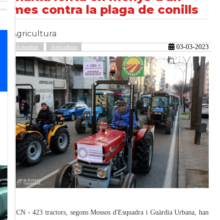
mes contra la plaga de conills
Agricultura
güent
03-03-2023
Actualitat
Agricultura
ACN - 423 tractors, segons Mossos d'Esquadra i Guàrdia Urbana, han