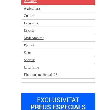
Actualitat
Agricultura
Cultura
Economia
Esports
Medi Ambient
Política
Salut
Societat
Urbanisme
Eleccions municipals 23
Anterior
Següent