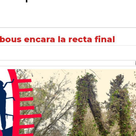
a final
bous encara la recta final