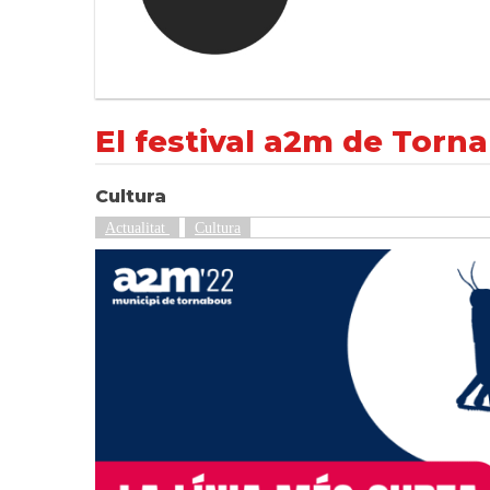
El festival a2m de Tornabous encara la rect
NOTÍCIES
Actualitat
El festival a2m de Torna
Cultura