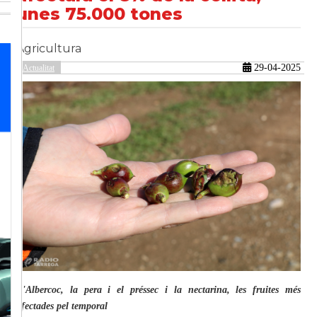
unes 75.000 tones
Agricultura
güent
29-04-2025
Actualitat
L'Albercoc, la pera i el préssec i la nectarina, les fruites més
afectades pel temporal