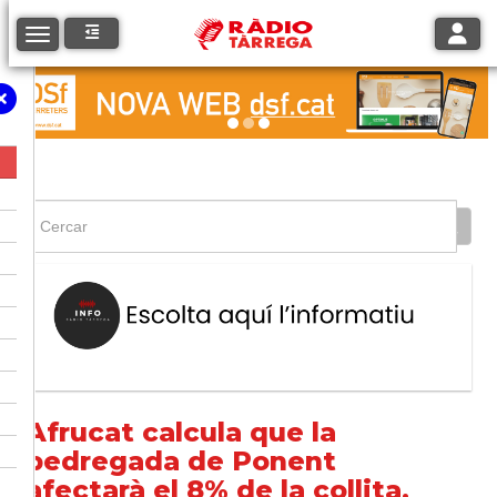
Toggle
Toggle navigation
Afrucat calcula que la
pedregada de Ponent
afectarà el 8% de la collita,