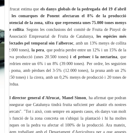
Afrucat estima que
els danys globals de la pedregada del 19 d'abril
a les comarques de Ponent afectaran el 8% de la producció
potencial de la zona, xifra que representa unes 75.000 tones menys
de collita
. Segons les conclusions del comitè de Fruita de Pinyol de
l'Associació Empresarial de Fruita de Catalunya,
les espècies més
afectades pel temporal són l'albercoc
, amb un 13% menys de collita
(2.000 tones),
la pera
, que podria perdre entre un 12% i un 15% de la
seva producció (unes 20.500 tones)
i el préssec i la nectarina
, que
perdrien entre un 6% i un 8% (39.000 tones). Per ordre, les seguirien
la poma, amb pèrdues del 3-5% (12.000 tones), la pruna amb un 2%
(150 tones) i la cirera, amb un 0,2% menys de producció i 20 tones de
pèrdua.
El director general d'Afrucat, Manel Simon
, ha afirmat que podran
"assegurar que Catalunya tindrà fruita suficient per abastir els nostres
mercats". "Tot i això, com sempre en aquests casos, els danys van molt
en funció de la zona concreta on s'ubiqui la plantació i hi ha moltes
finques on la pedra va afectar el 100% de la producció. Ara mateix,
estem treballant amb el Departament d'Agricultura per a que aquests