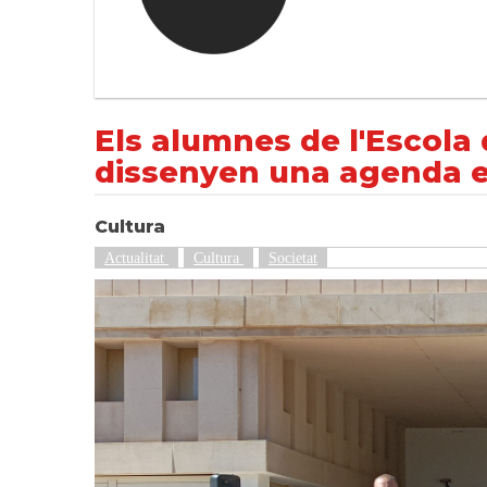
Els alumnes de l'Escola de Disseny Ondara
NOTÍCIES
Actualitat
Els alumnes de l'Escola
dissenyen una agenda e