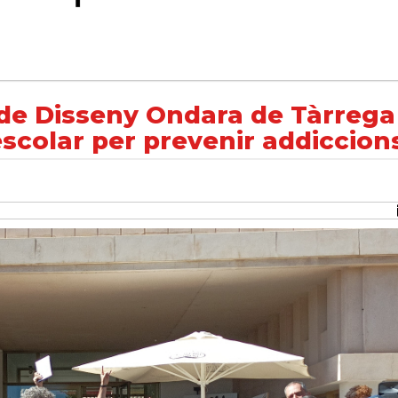
 de Tàrrega dissenyen una agenda escolar per prevenir addiccions
 de Disseny Ondara de Tàrrega
scolar per prevenir addiccion