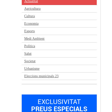
Actualitat
Agricultura
Cultura
Economia
Esports
Medi Ambient
Política
Salut
Societat
Urbanisme
Eleccions municipals 23
Anterior
Següent