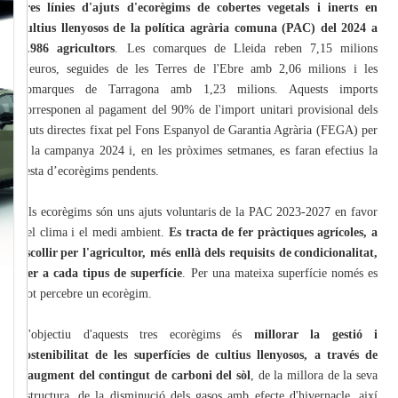
tres línies d'ajuts d'ecorègims de cobertes vegetals i inerts en
cultius llenyosos de la política agrària comuna (PAC) del 2024 a
9.986 agricultors
. Les comarques de Lleida reben 7,15 milions
d'euros, seguides de les Terres de l'Ebre amb 2,06 milions i les
comarques de Tarragona amb 1,23 milions. Aquests imports
corresponen al pagament del 90% de l'import unitari provisional dels
ajuts directes fixat pel Fons Espanyol de Garantia Agrària (FEGA) per
a la campanya 2024 i, en les pròximes setmanes, es faran efectius la
resta d’ecorègims pendents.
Els ecorègims són uns ajuts voluntaris de la PAC 2023-2027 en favor
del clima i el medi ambient.
Es tracta de fer pràctiques agrícoles, a
escollir per l'agricultor, més enllà dels requisits de condicionalitat,
per a cada tipus de superfície
. Per una mateixa superfície només es
pot percebre un ecorègim.
L'objectiu d'aquests tres ecorègims és
millorar la gestió i
sostenibilitat de les superfícies de cultius llenyosos, a través de
l'augment del contingut de carboni del sòl
, de la millora de la seva
estructura, de la disminució dels gasos amb efecte d'hivernacle, així