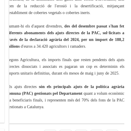
com de la reducció de l'erosió i la desertificació, mitjançant
l'establiment de cobertes vegetals o cobertes inerts.
Sumant-hi els d'aquest divendres,
des del desembre passat s'han fet
diferents abonaments dels ajuts directes de la PAC, sol·licitats a
través de la declaració agrària del 2024, per un import de 188,2
milions
d'euros a 34.420 agricultors i ramaders.
Segons Agricultura, els imports finals que resten pendents dels ajuts
directes dissociats i associats es pagaran un cop es determinin els
imports unitaris definitius, durant els mesos de maig i juny de 2025.
Els ajuts directes
són els principals ajuts de la política agrària
comuna (PAC) gestionats pel Departament
quant a volum econòmic
i a beneficiaris finals, i representen més del 70% dels fons de la PAC
gestionats a Catalunya.