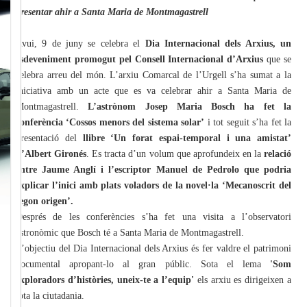
presentar ahir a Santa Maria de Montmagastrell
Avui, 9 de juny se celebra el
Dia Internacional dels Arxius, un
esdeveniment promogut pel Consell Internacional d’Arxius
que se
celebra arreu del món. L’arxiu Comarcal de l’Urgell s’ha sumat a la
iniciativa amb un acte que es va celebrar ahir a Santa Maria de
Montmagastrell.
L’astrònom Josep Maria Bosch ha fet la
conferència ‘Cossos menors del sistema solar’
i tot seguit s’ha fet la
presentació del
llibre ‘Un forat espai-temporal i una amistat’
d’Albert Gironés
. Es tracta d’un volum que aprofundeix en la
relació
entre Jaume Anglí i l’escriptor Manuel de Pedrolo que podria
explicar l’inici amb plats voladors de la novel·la ‘Mecanoscrit del
segon origen’.
Després de les conferències s’ha fet una visita a l’observatori
astronòmic que Bosch té a Santa Maria de Montmagastrell.
L’objectiu del Dia Internacional dels Arxius és fer valdre el patrimoni
documental apropant-lo al gran públic. Sota el lema
'Som
exploradors d’històries, uneix-te a l’equip'
els arxiu es dirigeixen a
tota la ciutadania.