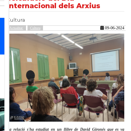
Internacional dels Arxius
Cultura
güent
09-06-2024
Actualitat
Cultura
La relació s'ha estudiat en un llibre de David Gironés que es va