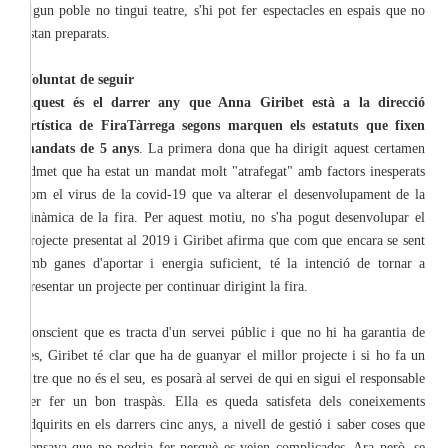
algun poble no tingui teatre, s'hi pot fer espectacles en espais que no
estan preparats.
Voluntat de seguir
Aquest és el darrer any que Anna Giribet està a la direcció
artística de FiraTàrrega segons marquen els estatuts que fixen
mandats de 5 anys
. La primera dona que ha dirigit aquest certamen
admet que ha estat un mandat molt "atrafegat" amb factors inesperats
com el virus de la covid-19 que va alterar el desenvolupament de la
dinàmica de la fira. Per aquest motiu, no s'ha pogut desenvolupar el
projecte presentat al 2019 i Giribet afirma que com que encara se sent
amb ganes d'aportar i energia suficient, té la intenció de tornar a
presentar un projecte per continuar dirigint la fira.
Conscient que es tracta d'un servei públic i que no hi ha garantia de
res, Giribet té clar que ha de guanyar el millor projecte i si ho fa un
altre que no és el seu, es posarà al servei de qui en sigui el responsable
per fer un bon traspàs. Ella es queda satisfeta dels coneixements
adquirits en els darrers cinc anys, a nivell de gestió i saber coses que
pensava que no podria fer perquè es veien complicades. Ara però, se