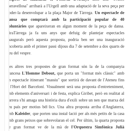
meravellosa" arribarà a l'Urgell amb una adaptació de la seva peça per
poder-la desenvolupar a la plaça Major de Tàrrega.
Un espectacle de
dansa que comptarà amb la participació popular de 40
voluntàries
que apareixeran en algun moment de la peça de dansa.
FiraTàrrega ja fa uns anys que defuig de plantejar espectacles
inaugurals però aquesta proposta, podria ben ser una inauguració
encoberta amb el primer passi dijous dia 7 de setembre a dos quarts de
deu del vespre.
Les altres tres propostes de gran format són la de la companyia
francesa
L'Homme Debout,
que porta un "format més clàssic" amb
un espectacle itinerant "massiu" que sortirà de davant de l'Ateneu fins
a l'Hort del Barceloní. Visualment serà una proposta d'entreteniment,
amb elements d'aniversari i de festa, explica Giribet, però en realitat al
darrera s'hi amaga una història dura d'exili sobre un nen que marxa del
seu país per motius bèl·lics. Una altra proposta arriba d'Anglaterra,
amb
Kaleider
, que porten una instal·lació per als més petits de la casa
amb grans peixos que sobrevolaran el cel. Per últim, la quarta proposta
de gran format ve de la mà de
l'Orquestra Simfònica Julià