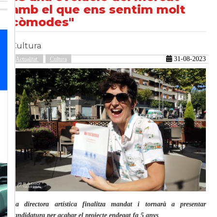
amb el que ens sentim molt
còmodes"
güent
Cultura
31-08-2023
Actualitat
Cultura
La directora artística finalitza mandat i tornarà a presentar
candidatura per acabar el projecte endegat fa 5 anys