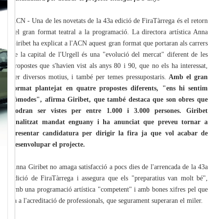
ACN - Una de les novetats de la 43a edició de FiraTàrrega és el retorn
del gran format teatral a la programació. La directora artística Anna
Giribet ha explicat a l'ACN aquest gran format que portaran als carrers
de la capital de l'Urgell és una "evolució del mercat" diferent de les
propostes que s'havien vist als anys 80 i 90, que no els ha interessat,
per diversos motius, i també per temes pressupostaris.
Amb el gran
format plantejat en quatre propostes diferents, "ens hi sentim
còmodes", afirma Giribet, que també destaca que son obres que
podran ser vistes per entre 1.000 i 3.000 persones.
Giribet
finalitzat mandat enguany i ha anunciat que preveu tornar a
presentar candidatura per dirigir la fira ja que vol acabar de
desenvolupar el projecte.
Anna Giribet no amaga satisfacció a pocs dies de l'arrencada de la 43a
edició de FiraTàrrega i assegura que els "preparatius van molt bé",
amb una programació artística "competent" i amb bones xifres pel que
fa a l'acreditació de professionals, que segurament superaran el miler.