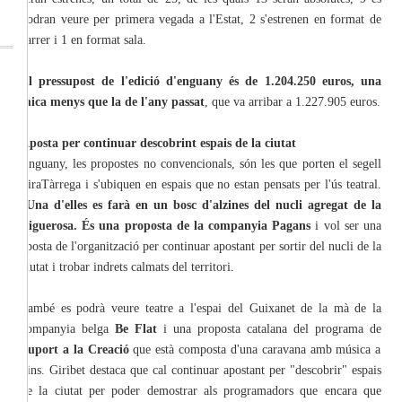
podran veure per primera vegada a l'Estat, 2 s'estrenen en format de
carrer i 1 en format sala.
El pressupost de l'edició d'enguany és de 1.204.250 euros, una
mica menys que la de l'any passat
, que va arribar a 1.227.905 euros.
Aposta per continuar descobrint espais de la ciutat
Enguany, les propostes no convencionals, són les que porten el segell
FiraTàrrega i s'ubiquen en espais que no estan pensats per l'ús teatral.
Una d'elles es farà en un bosc d'alzines del nucli agregat de la
Figuerosa. És una proposta de la companyia Pagans
i vol ser una
aposta de l'organització per continuar apostant per sortir del nucli de la
ciutat i trobar indrets calmats del territori.
També es podrà veure teatre a l'espai del Guixanet de la mà de la
companyia belga
Be Flat
i una proposta catalana del programa de
Suport a la Creació
que està composta d'una caravana amb música a
dins. Giribet destaca que cal continuar apostant per "descobrir" espais
de la ciutat per poder demostrar als programadors que encara que