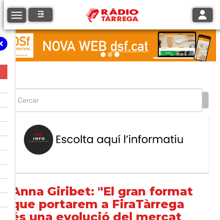
Toggle
Toggle navigation
Anna Giribet: "El gran format
que portarem a FiraTàrrega
és una evolució del mercat