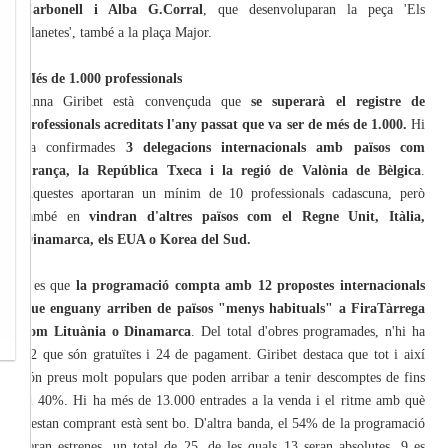
Carbonell i Alba G.Corral
, que desenvoluparan la peça 'Els
Planetes', també a la plaça Major.
Més de 1.000 professionals
Anna Giribet està convençuda que
se superarà el registre de
professionals acreditats l'any passat que va ser de més de 1.000.
Hi
ha confirmades
3 delegacions internacionals amb països com
França, la República Txeca i la regió de Valònia de Bèlgica
.
Aquestes aportaran un mínim de 10 professionals cadascuna, però
també en
vindran d'altres països com el Regne Unit, Itàlia,
Dinamarca, els EUA o Korea del Sud.
I es que
la programació compta amb 12 propostes internacionals
que enguany arriben de països "menys habituals" a FiraTàrrega
com Lituània o Dinamarca
. Del total d'obres programades, n'hi ha
22 que són gratuïtes i 24 de pagament. Giribet destaca que tot i així
són preus molt populars que poden arribar a tenir descomptes de fins
al 40%. Hi ha més de 13.000 entrades a la venda i el ritme amb què
s'estan comprant està sent bo. D'altra banda, el 54% de la programació
seran estrenes, un total de 25, de les quals 13 seran absolutes, 9 es