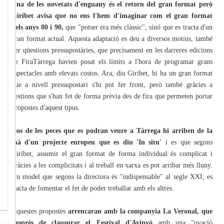
Una de les novetats d'enguany és el retorn del gran format però
Giribet avisa que no ens l'hem d'imaginar com el gran format
dels anys 80 i 90,
que "potser era més clàssic", sinó que es tracta d'un
gran format actual. Aquesta adaptació es deu a diversos motius, també
per qüestions pressupostàries, que precisament en les darreres edicions
de FiraTàrrega havien posat els límits a l'hora de programar grans
espectacles amb elevats costos. Ara, diu Giribet, hi ha un gran format
que a nivell pressupostari s'hi pot fer front, però també gràcies a
gestions que s'han fet de forma prèvia des de fira que permeten portar
propostes d'aquest tipus.
Dos de les peces que es podran veure a Tàrrega hi arriben de la
mà d'un projecte europeu que es diu 'In situ'
i es que segons
Giribet, assumir el gran format de forma individual és complicat i
gràcies a les complicitats i al treball en xarxa es pot arribar més lluny.
Un model que segons la directora és "indispensable" al segle XXI; es
tracta de fomentar el fet de poder treballar amb els altres.
Aquestes propostes
arrencaran amb la companyia La Veronal, que
després de clausurar el Festival d'Avinyó
amb una "ovació