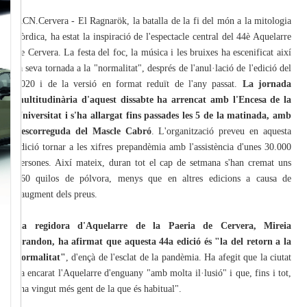
ACN.Cervera - El Ragnarök, la batalla de la fi del món a la mitologia
nòrdica, ha estat la inspiració de l'espectacle central del 44è Aquelarre
de Cervera. La festa del foc, la música i les bruixes ha escenificat així
la seva tornada a la "normalitat", després de l'anul·lació de l'edició del
2020 i de la versió en format reduït de l'any passat.
La jornada
multitudinària d'aquest dissabte ha arrencat amb l'Encesa de la
Universitat i s'ha allargat fins passades les 5 de la matinada, amb
l'escorreguda del Mascle Cabró
. L'organització preveu en aquesta
edició tornar a les xifres prepandèmia amb l'assistència d'unes 30.000
persones. Així mateix, duran tot el cap de setmana s'han cremat uns
360 quilos de pólvora, menys que en altres edicions a causa de
l'augment dels preus.
La regidora d'Aquelarre de la Paeria de Cervera, Mireia
Brandon, ha afirmat que aquesta 44a edició és "la del retorn a la
normalitat"
, d'ençà de l'esclat de la pandèmia. Ha afegit que la ciutat
ha encarat l'Aquelarre d'enguany "amb molta il·lusió" i que, fins i tot,
"ha vingut més gent de la que és habitual".