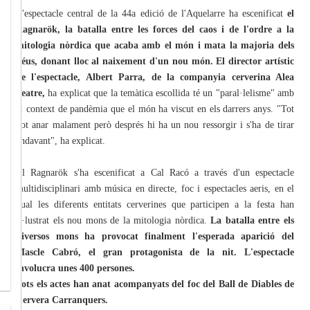
L'espectacle central de la 44a edició de l'Aquelarre ha escenificat
el
Ragnarök, la batalla entre les forces del caos i de l'ordre a la
mitologia nòrdica que acaba amb el món i mata la majoria dels
déus, donant lloc al naixement d'un nou món. El director artístic
de l'espectacle, Albert Parra, de la companyia cerverina Alea
Teatre,
ha explicat que la temàtica escollida té un "paral·lelisme" amb
el context de pandèmia que el món ha viscut en els darrers anys. "Tot
pot anar malament però després hi ha un nou ressorgir i s'ha de tirar
endavant", ha explicat.
El Ragnarök s'ha escenificat a Cal Racó a través d'un espectacle
multidisciplinari amb música en directe, foc i espectacles aeris, en el
qual les diferents entitats cerverines que participen a la festa han
il·lustrat els nou mons de la mitologia nòrdica.
La batalla entre els
diversos mons ha provocat finalment l'esperada aparició del
Mascle Cabró, el gran protagonista de la nit. L'espectacle
involucra unes 400 persones.
Tots els actes han anat acompanyats del foc del Ball de Diables de
Cervera Carranquers.