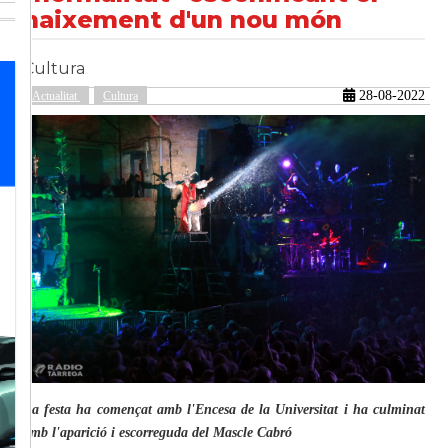
naixement d'un nou món
Cultura
güent
28-08-2022
Actualitat
Cultura
La festa ha començat amb l'Encesa de la Universitat i ha culminat
amb l'aparició i escorreguda del Mascle Cabró