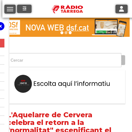
Toggle
Toggle navigation
L'Aquelarre de Cervera
celebra el retorn a la
"normalitat" escenificant el