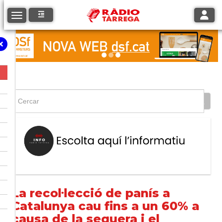
Toggle
Toggle navigation
La recol·lecció de panís a
Catalunya cau fins a un 60% a
causa de la sequera i el