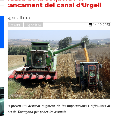
tancament del canal d'Urgell
Agricultura
güent
14-10-2023
Actualitat
Agricultura
Es preveu un destacat augment de les importacions i dificultats al
port de Tarragona per poder-les assumir