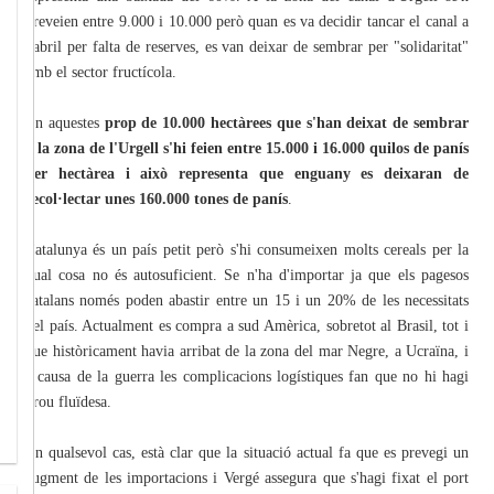
preveien entre 9.000 i 10.000 però quan es va decidir tancar el canal a
l'abril per falta de reserves, es van deixar de sembrar per "solidaritat"
amb el sector fructícola.
En aquestes
prop de 10.000 hectàrees que s'han deixat de sembrar
a la zona de l'Urgell s'hi feien entre 15.000 i 16.000 quilos de panís
per hectàrea i això representa que enguany es deixaran de
recol·lectar unes 160.000 tones de panís
.
Catalunya és un país petit però s'hi consumeixen molts cereals per la
qual cosa no és autosuficient. Se n'ha d'importar ja que els pagesos
catalans només poden abastir entre un 15 i un 20% de les necessitats
del país. Actualment es compra a sud Amèrica, sobretot al Brasil, tot i
que històricament havia arribat de la zona del mar Negre, a Ucraïna, i
a causa de la guerra les complicacions logístiques fan que no hi hagi
prou fluïdesa.
En qualsevol cas, està clar que la situació actual fa que es prevegi un
augment de les importacions i Vergé assegura que s'hagi fixat el port