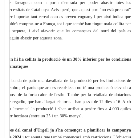
de Tarragona com a porta d'entrada per poder abastir totes les
necessitats de Catalunya. Avisa però, que aquest port "no està preparat"
per importar tant cereal com es preveu enguany i per això indica que
caldrà comprar-ne a França, tot i que també han tingut mala collita per
la sequera, i així afavorir que les comarques del nord del país es
puguin abastir per aquesta zona.
On hi ha collita la producció és un 30% inferior per les condicions
climàtiques
A banda de patir una davallada de la producció per les limitacions de
sembra, el panís que ara es recol·lecta no té una producció elevada a
causa de la forta calor de l'estiu. També per la retallada de dotacions
de regadiu, que han allargat els torns i han passat de 12 dies a 16. Això
ha "mermat" la producció i s'han arribat a perdre fins a 4.000 quilos
per hectàrea (entre un 25 i un 30% menys).
Des del canal d'Urgell ja s'ha començat a planificar la campanya
de 2024
i tot apunta que també començarà amb restriccions. L'objectiu