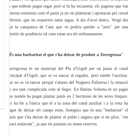
és que tothom pugui regar però si hi ha escassetat, els pagesos que fan
conreus extensius com el panís ja no en plantaran i apostaran pel cereal
d'hivern, que no requereix tanta aigua. A dia d'avui doncs, Vergé diu
que la campanya de l'any que ve podria quedar a "zero" per una
qüestió de prudència tal com estan ara els embassaments.
"És una barbaritat el que s'ha deixat de produir a Torregrossa"
Torregrossa és un municipi del Pla d'Urgell per on passa el canal
principal d'Urgell, que es va tancar al regadiu, però també l'auxiliar,
que no es va tancar perquè s'abasta del Noguera Pallaresa i la situació
no era tant complicada com al Segre. En Batista Solsona és un pagès
que només ha pogut plantar panís en 2 hectàrees de les seves finques.
Ho ha fet a l'única que té a la zona del canal auxiliar i a la resta ha
hagut de deixar els camps erms. Assegura que és una "barbaritat" el
panís que s'ha deixat de plantar al poble i augura que si no plou, "res
tirarà endavant", ja que els pantans no tenen reserves.