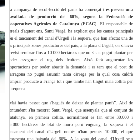
La campanya de recol·lecció del panís ha començat i
es preveu una
davallada de producció del 60%, segons la Federació de
Cooperatives Agrícoles de Catalunya (FCAC)
. El responsable de
cereals d'aquest ens, Santi Vergé, ha explicat que les causes principals
són el tancament del canal d'Urgell i la sequera, que han afectat una de
les principals zones productores del país, a la plana d'Urgell, on s'havia
previst sembrar fins a 10.000 hectàrees que no s'han pogut plantar per
poder assegurar el reg dels fruiters. Això farà augmentar les
importacions per poder abastir la demanda i es tem que el port de
Tarragona no pugui assumir tanta càrrega per la qual cosa caldrà
comprar producte a França tot i que també han tingut mala collita per
la sequera.
"Mai havia passat que s'hagués de deixar de plantar panís". Així de
contundent s'ha mostrat Santi Vergé, que assenyala que al conjunt de
Catalunya, en primera collita, normalment es fan entre 30.000 i
35.000 hectàrees de blat de moro però enguany, la sequera i el
tancament del canal d'Urgell només n'han permès 10.000, el que
representa una baixada del 60%. A la zona del canal d'Urgell se'n