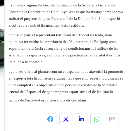
Així mateix, agraia l'esforç i la implicació de la Secretaria General de
l'Esport de la Generalitat de Catalunya, que és qui ha finançat amb la seva
totalitat el projecte del gimnàs, i també de la Diputació de Lleida que hi
ha col·laborat amb el finançament dels vestidors.
Per la seva part, el representant territorial de l’Esport a Lleida, Joan
Segura, va fer valdre la contribució de l’Ajuntament de Bellpuig amb
l’esport, fent referència al seu afany de condicionament i millora de les
instal·lacions esportives, i al nombre de practicants i diversitat d’esports
que hi ha a la població.
Segura, es referia al gimnàs com un equipament que afavorirà la promoció
de l’esport a tota la comarca i argumentava que amb aquest nou gimnàs es
veuen complerts els objectius que se persegueixen des de la Secretaria
General de l'Esport, el de generar grans esportistes i el de facilitar la
pràctica de l’activitat esportiva a tots els ciutadans.