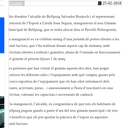
25-02-2018
Actualitat
Ahir dissabte l’alcalde de Bellpuig Salvador Bonjoch i el representant
güent
territorial de l’Esport a Lleida Joan Segura, inauguraven el nou Gimnàs
Municipal de Bellpuig, que es troba ubicat dins el Pavelló Poliesportiu.
La inauguració es va celebrar enmig d’una jornada de portes obertes a les
instal·lacions, que s’ha realitzat durant aquest cap de setmana, amb
activitats obertes a tothom i gratuïtes, abans de l’entrada en funcionament
del gimnàs el pròxim dijous 1 de març.
Les persones que han visitat el gimnàs aquests dos dies, han pogut
conèixer les diferents sales i l'equipament amb què compta, guiats pels
tècnics esportius de l’equipament que els han ofert informació dels
horaris, activitats, preus... i assessorament a l'hora d’inscriure's en una
activitat, valorant les capacitats i necessitats de cadascú.
A la inauguració, l’alcalde, es congratulava de que tots els habitants de
Bellpuig puguin gaudir a partir d’ara del nou gimnàs municipal i de tots
els beneficis que els pot aportar la pràctica de l’esport en aquestes
instal·lacions.