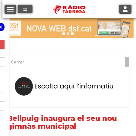
Toggle
Toggle navigation
Bellpuig inaugura el seu nou
gimnàs municipal