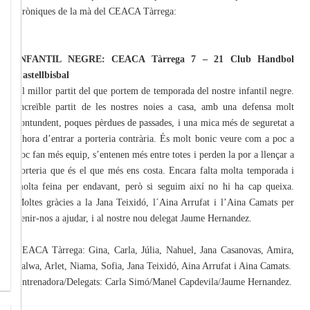
Cròniques de la mà del CEACA Tàrrega:
INFANTIL NEGRE: CEACA Tàrrega 7 – 21 Club Handbol
Castellbisbal
El millor partit del que portem de temporada del nostre infantil negre.
Increïble partit de les nostres noies a casa, amb una defensa molt
contundent, poques pèrdues de passades, i una mica més de seguretat a
l’hora d’entrar a porteria contrària. És molt bonic veure com a poc a
poc fan més equip, s’entenen més entre totes i perden la por a llençar a
porteria que és el que més ens costa. Encara falta molta temporada i
molta feina per endavant, però si seguim així no hi ha cap queixa.
Moltes gràcies a la Jana Teixidó, l´Aina Arrufat i l’Aina Camats per
venir-nos a ajudar, i al nostre nou delegat Jaume Hernandez.
CEACA Tàrrega: Gina, Carla, Júlia, Nahuel, Jana Casanovas, Amira,
Salwa, Arlet, Niama, Sofia, Jana Teixidó, Aina Arrufat i Aina Camats.
Entrenadora/Delegats: Carla Simó/Manel Capdevila/Jaume Hernandez.