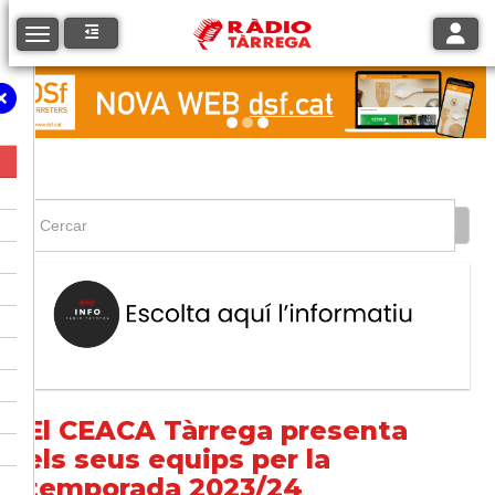
Toggle
Toggle navigation
El CEACA Tàrrega presenta
els seus equips per la
temporada 2023/24