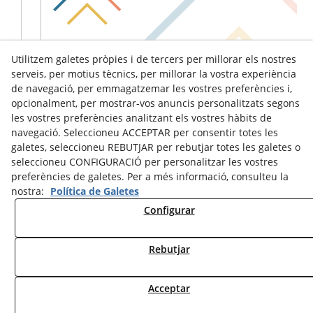
Utilitzem galetes pròpies i de tercers per millorar els nostres
serveis, per motius tècnics, per millorar la vostra experiència
de navegació, per emmagatzemar les vostres preferències i,
opcionalment, per mostrar-vos anuncis personalitzats segons
les vostres preferències analitzant els vostres hàbits de
navegació. Seleccioneu ACCEPTAR per consentir totes les
galetes, seleccioneu REBUTJAR per rebutjar totes les galetes o
seleccioneu CONFIGURACIÓ per personalitzar les vostres
preferències de galetes. Per a més informació, consulteu la
nostra:
Política de Galetes
Configurar
Avís Legal
Política de Cookies
Política de Privacitat
Rebutjar
© 08/2026 Ràdio Tàrrega - Tots els drets reservats.
Acceptar