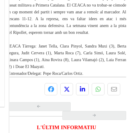
passat militava a Primera Catalana. El CEACA no va trobar-se còmode
en cap moment del partit i sempre vam anar a remolc al marcador. Al
descans 11-12. A la represa, ens va faltar idees en atac i més
contundència a la zona defensiva. La setmana vinent anem a la pista
del Ripollet, esperem tornar amb un bon resultat.
CEACA Tàrrega: Janet Tella, Clara Pinyol, Sandra Muxi (3), Berta
Segura, Judit Cervera (1), Marta Roca (7), Carla Simó, Laura Solé,
Ainara Campos (1), Aina Rovira (8), Laura Vilamajó (2), Laia Ferran
(2) i Doae El Maayati.
Entrenador/Delegat: Pepe Roca/Carlos Ortiz.
L'ÚLTIM INFORMATIU