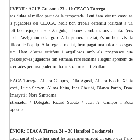
JUVENIL: ACLE Guissona 23 - 10 CEACA Tàrrega
Sens dubte el millor partit de la temporada. Avui hem vist un canvi en
les jugadores del CEACA. Molt bon treball defensiu (deixant a un
molt bon equip en sols 23 gols) i bones combinacions en atac (ens
queda l’assignatura del gol). A la primera meitat, és on hem vist la
millora de l'equip. A la segona meitat, hem pagat una mica el desgast
físic. Hem d’estar satisfets i orgullosos amb els progressos que
aquestes joves jugadores fan setmana rere setmana i seguir aprenent de
les errades per així poder millorar. Continuem treballant.
CEACA Tàrrega: Ainara Campos, Júlia Agustí, Ainara Bosch, Xènia
Bosch, Lucia Servan, Alima Keita, Ines Gheribi, Blanca Pardo, Doae
Elmaayati i Nora Santacana.
Entrenador / Delegats: Ricard Sabaté / Juan A. Campos i Rosa
Exposito.
SÈNIOR: CEACA Tàrrega 24 – 30 Handbol Cerdanyola
Difícil partit el què han jugat les targarines enfront un equip que l’any