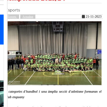
Esports
güent
21-11-2023
Esports
Actualitat
6 categories d'handbol i una àmplia secció d'atletisme formaran el
club enguany