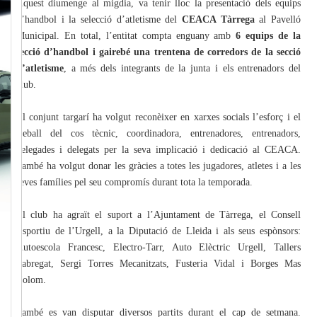
Aquest diumenge al migdia, va tenir lloc la presentació dels equips
d’handbol i la selecció d’atletisme del
CEACA Tàrrega
al Pavelló
Municipal. En total, l’entitat compta enguany amb
6 equips de la
secció d’handbol i gairebé una trentena de corredors de la secció
d’atletisme
, a més dels integrants de la junta i els entrenadors del
club.
El conjunt targarí ha volgut reconèixer en xarxes socials l’esforç i el
treball del cos tècnic, coordinadora, entrenadores, entrenadors,
delegades i delegats per la seva implicació i dedicació al CEACA.
També ha volgut donar les gràcies a totes les jugadores, atletes i a les
seves famílies pel seu compromís durant tota la temporada.
El club ha agraït el suport a l’Ajuntament de Tàrrega, el Consell
Esportiu de l’Urgell, a la Diputació de Lleida i als seus espònsors:
Autoescola Francesc, Electro-Tarr, Auto Elèctric Urgell, Tallers
Fabregat, Sergi Torres Mecanitzats, Fusteria Vidal i Borges Mas
Colom.
També es van disputar diversos partits durant el cap de setmana.