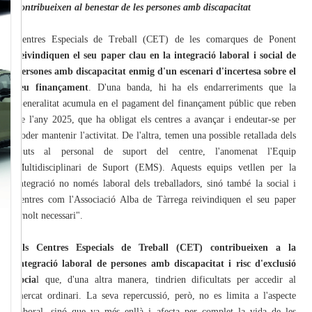
contribueixen al benestar de les persones amb discapacitat
Centres Especials de Treball (CET) de les comarques de Ponent
reivindiquen el seu paper clau en la integració laboral i social de
persones amb discapacitat enmig d'un escenari d'incertesa sobre el
seu finançament
. D'una banda, hi ha els endarreriments que la
Generalitat acumula en el pagament del finançament públic que reben
de l'any 2025, que ha obligat els centres a avançar i endeutar-se per
poder mantenir l'activitat. De l'altra, temen una possible retallada dels
ajuts al personal de suport del centre, l'anomenat l'Equip
Multidisciplinari de Suport (EMS). Aquests equips vetllen per la
integració no només laboral dels treballadors, sinó també la social i
centres com l'Associació Alba de Tàrrega reivindiquen el seu paper
"molt necessari".
Els Centres Especials de Treball (CET) contribueixen a la
integració laboral de persones amb discapacitat i risc d'exclusió
socia
l que, d'una altra manera, tindrien dificultats per accedir al
mercat ordinari. La seva repercussió, però, no es limita a l'aspecte
laboral, sinó que va més enllà i afecta per complet la vida de les