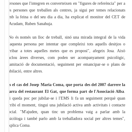
persones que l'integren es converteixen en "figures de referència" per a
les persones que treballen als centres, ja sigui per temes relacionats
amb la feina o del seu dia a dia, ha explicat el monitor del CET de
l'Acudam, Ruben Sanahuja.
"No és només un lloc de treball, sinó una mirada integral de la vida
d'aquesta persona per intentar que compleixi tots aquells desitjos o
arribar a totes aquelles metes que es proposi", afegeix Josa. Això
inclou àrees diverses, com poden ser acompanyament psicològic,
tramitació de documentació, seguiment per emancipar-se o plans de
jubilació, entre altres.
És el cas del Josep Maria Coma, que porta des del 2007 darrere la
barra del restaurant El Gat, que forma part de l'Associació Alba
.
Li queda poc per jubilar-se i l'EMS li fa un seguiment perquè quan
arribi el moment, tingui una jubilació activa amb activitats i contacte
social. "M'ajuden, quan tinc un problema vaig a parlar amb la
psicòloga i també parlo amb la treballadora social per altres temes",
explica Coma.