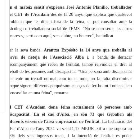
En el mateix sentit s'expressa José Antonio Planillo, treballador
del CET de l'Acudam
des de fa 20 anys, que explica que qualsevol
problema que té, dins i fora de la feina, el pot consultar amb la
psicòloga o treballadora social de l'EMS. "No sé com seran les altres
empreses, però com aquí, sens dubte, no ho crec", ha indicat.
Per la seva banda,
Arantxa Expósito fa 14 anys que treballa al
servei de neteja de l'Associació Alba
i, a banda de destacar
l'acompanyament que reben de l'entitat, també reivindica el dret al
treball de les persones amb discapacitat. "Una persona amb discapacitat
pot tenir un treball normal com tot el món, no fa falta discriminar
perquè siguem diferents perquè som capaços de fer-ho tot i no ens hem
d'encasellar en una feina", remarca.
El CET d'Acudam dona feina actualment 68 persones amb
discapacitat
.
En el cas d'Alba, en són 73 que treballen als
diferents serveis de l'àrea empresarial de l'entitat
. La facturació del
CET d'Alba de l'any 2024 va ser d'1,17 MEUR, xifra que suposa un
46% dels seus ingressos totals, i la intenció de l'entitat és poder