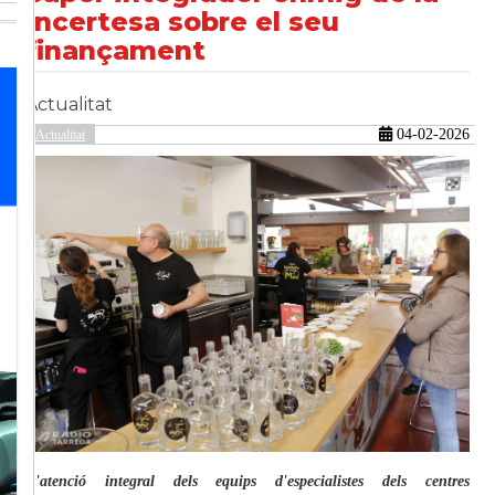
incertesa sobre el seu
finançament
güent
Actualitat
04-02-2026
Actualitat
L'atenció integral dels equips d'especialistes dels centres