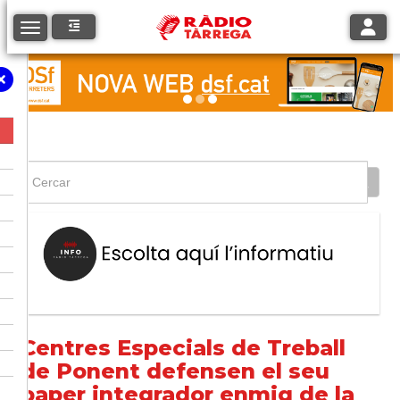
Toggle
Toggle navigation
Centres Especials de Treball
de Ponent defensen el seu
paper integrador enmig de la