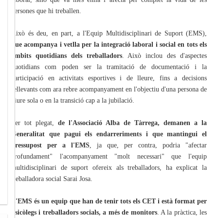
persones que hi treballen.
Això és deu, en part, a l'Equip Multidisciplinari de Suport (EMS),
que acompanya i vetlla per la integració laboral i social en tots els
àmbits quotidians dels treballadors
. Això inclou des d'aspectes
quotidians com poden ser la tramitació de documentació i la
participació en activitats esportives i de lleure, fins a decisions
rellevants com ara rebre acompanyament en l'objectiu d'una persona de
viure sola o en la transició cap a la jubilació.
Per tot plegat,
de l'Associació Alba de Tàrrega, demanen a la
Generalitat que pagui els endarreriments i que mantingui el
pressupost per a l'EMS
, ja que, per contra, podria "afectar
profundament" l'acompanyament "molt necessari" que l'equip
multidisciplinari de suport ofereix als treballadors, ha explicat la
treballadora social Sarai Josa.
L'EMS és un equip que han de tenir tots els CET i està format per
psicòlegs i treballadors socials, a més de monitors
. A la pràctica, les