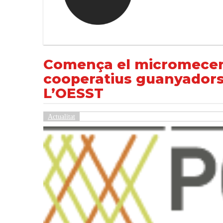
Comença el micromecenatge dels cinc pro
NOTÍCIES
Actualitat
Comença el micromecena
cooperatius guanyadors