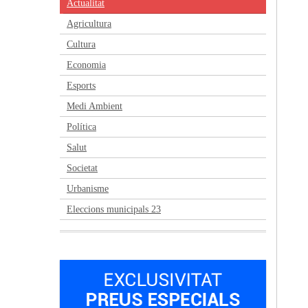
Actualitat
Agricultura
Cultura
Economia
Esports
Medi Ambient
Política
Salut
Societat
Urbanisme
Eleccions municipals 23
Anterior
Següent