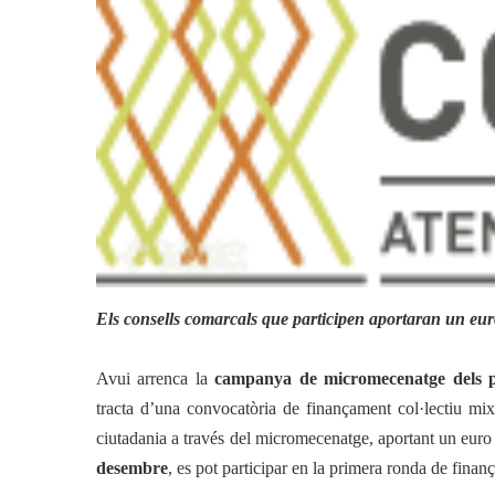
L’OESST
Actualitat