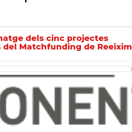
jectes cooperatius guanyadors del Matchfunding de Reeixim L’OESST
tge dels cinc projectes
 del Matchfunding de Reeixim