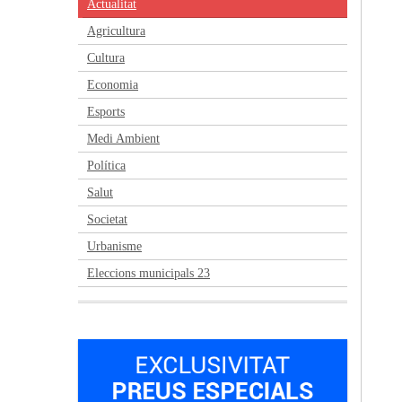
Actualitat
Agricultura
Cultura
Economia
Esports
Medi Ambient
Política
Salut
Societat
Urbanisme
Eleccions municipals 23
Anterior
Següent