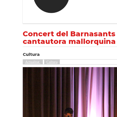
Concert del Barnasants a Tàrrega amb la v
NOTÍCIES
Actualitat
Concert del Barnasants 
cantautora mallorquina