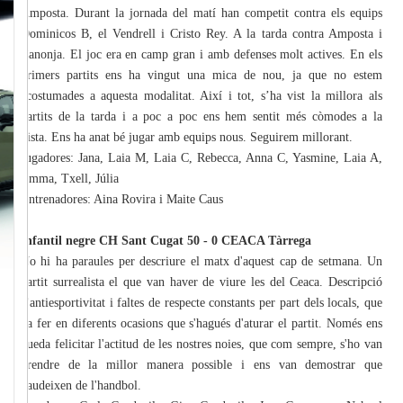
Amposta. Durant la jornada del matí han competit contra els equips
Dominicos B, el Vendrell i Cristo Rey. A la tarda contra Amposta i
Canonja. El joc era en camp gran i amb defenses molt actives. En els
primers partits ens ha vingut una mica de nou, ja que no estem
acostumades a aquesta modalitat. Així i tot, s’ha vist la millora als
partits de la tarda i a poc a poc ens hem sentit més còmodes a la
pista. Ens ha anat bé jugar amb equips nous. Seguirem millorant.
Jugadores: Jana, Laia M, Laia C, Rebecca, Anna C, Yasmine, Laia A,
Emma, Txell, Júlia
Entrenadores: Aina Rovira i Maite Caus
Infantil negre CH Sant Cugat 50 - 0 CEACA Tàrrega
No hi ha paraules per descriure el matx d'aquest cap de setmana. Un
partit surrealista el que van haver de viure les del Ceaca. Descripció
d'antiesportivitat i faltes de respecte constants per part dels locals, que
va fer en diferents ocasions que s'hagués d'aturar el partit. Només ens
queda felicitar l'actitud de les nostres noies, que com sempre, s'ho van
prendre de la millor manera possible i ens van demostrar que
gaudeixen de l'handbol.