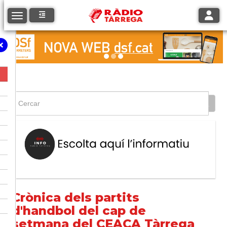
Toggle
Toggle navigation
Crònica dels partits
d'handbol del cap de
setmana del CEACA Tàrrega