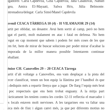
Jugadores: Carla Capdevila, Gina Capdevila, Jana Casanovas, Nahuel
Egea, Amira El-Mayaati, Salwa Hris, Júlia Belmonte.
Entrenadora/delegat: Carla Simó/Manel Capdevila
J
uvenil CEACA TÀRREGA 10 (4) - H VILAMAJOR 29 (14)
Partit per oblidar, un desastre. Avui hem sortit al camp, però no hem
jugat el partit, molt malament en atac i fatal en defensa. No hem
cregut en cap moment que sabem i podem fer més coses de les que
hem fet, hem de mirar de buscar solucions per poder mirar d'acabar la
temporada de la millor manera possible Intentarem continuar
treballant.
Sènior CH. Canovelles 29 – 20 CEACA Tàrrega
Partit d’alt voltatge a Canovelles, ens vam desplaçar a la pista del
tercer classificat, tenen un bon equip la llàstima per l’handbol és que
es dediquin més a repartir llenya que a jugar. De llarg l’equip més brut
i poc respectuós que ens hem trobat enguany. A la mitja part
pràcticament les teníem contra les cordes 12-11 reflectia el marcador i
les locals estaven molt nervioses. A les targarines ens va faltar una
mica més de físic i algun canvi més, ja que per diferents motius no