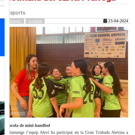
Esports
güent
23-04-2024
Esports
Actualitat
Escola de mini-handbol
Diumenge l’equip Aleví ha participat en la Gran Trobada Alevina a