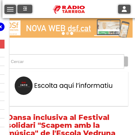
Toggle
Toggle navigation
Dansa inclusiva al Festival
solidari "Scapem amb la
música" de l'Escola Vedruna