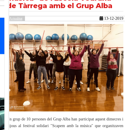
de Tàrrega amb el Grup Alba
13-12-2019
Actualitat
güent
Un grup de 10 persones del Grup Alba han participat aquest dimecres i
dijous al festival solidari "Scapem amb la música" que organitzaven