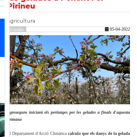
Pirineu
Agricultura
güent
05-04-2022
Actualitat
Agroseguro iniciarà els peritatges per les gelades a finals d'aquesta
setmana
El Departament d'Acció Climàtica
calcula que els danys de la gelada