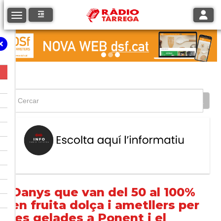
Toggle
Toggle navigation
Danys que van del 50 al 100%
en fruita dolça i ametllers per
les gelades a Ponent i el