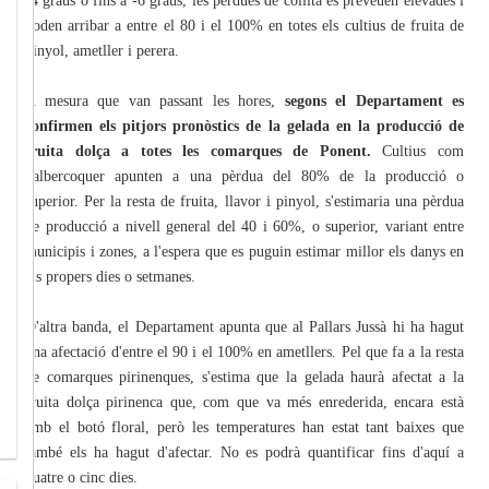
-4 graus o fins a -6 graus, les pèrdues de collita es preveuen elevades i
poden arribar a entre el 80 i el 100% en totes els cultius de fruita de
pinyol, ametller i perera.
A mesura que van passant les hores,
segons el Departament es
confirmen els pitjors pronòstics de la gelada en la producció de
fruita dolça a totes les comarques de Ponent.
Cultius com
l'albercoquer apunten a una pèrdua del 80% de la producció o
superior. Per la resta de fruita, llavor i pinyol, s'estimaria una pèrdua
de producció a nivell general del 40 i 60%, o superior, variant entre
municipis i zones, a l'espera que es puguin estimar millor els danys en
els propers dies o setmanes.
D'altra banda, el Departament apunta que al Pallars Jussà hi ha hagut
una afectació d'entre el 90 i el 100% en ametllers. Pel que fa a la resta
de comarques pirinenques, s'estima que la gelada haurà afectat a la
fruita dolça pirinenca que, com que va més enrederida, encara està
amb el botó floral, però les temperatures han estat tant baixes que
també els ha hagut d'afectar. No es podrà quantificar fins d'aquí a
quatre o cinc dies.