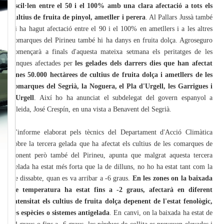
oscil·len entre el 50 i el 100% amb una clara afectació a tots els
cultius de fruita de pinyol, ametller i perera
. Al Pallars Jussà també
hi ha hagut afectació entre el 90 i el 100% en ametllers i a les altres
comarques del Pirineu també hi ha danys en fruita dolça. Agroseguro
començarà a finals d'aquesta mateixa setmana els peritatges de les
finques afectades per
les gelades dels darrers dies que han afectat
unes 50.000 hectàrees de cultius de fruita dolça i ametllers de les
comarques del Segrià, la Noguera, el Pla d'Urgell, les Garrigues i
l'Urgell
. Així ho ha anunciat el subdelegat del govern espanyol a
Lleida, José Crespín, en una vista a Benavent del Segrià.
L'informe elaborat pels tècnics del Departament d'Acció Climàtica
sobre la tercera gelada que ha afectat els cultius de les comarques de
Ponent però també del Pirineu, apunta que malgrat aquesta tercera
gelada ha estat més forta que la de dilluns, no ho ha estat tant com la
de dissabte, quan es va arribar a -6 graus.
En les zones on la baixada
de temperatura ha estat fins a -2 graus, afectarà en diferent
intensitat els cultius de fruita dolça depenent de l'estat fenològic,
les espècies o sistemes antigelada
. En canvi, on la baixada ha estat de