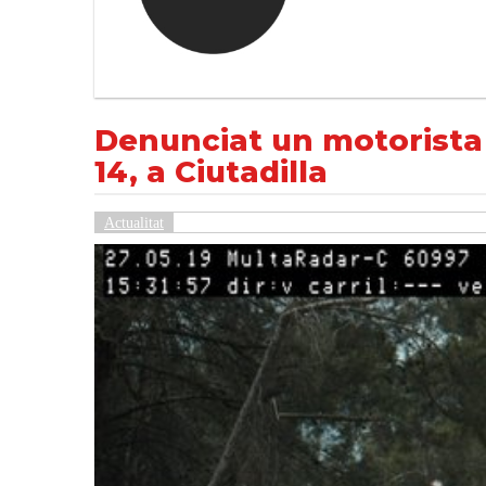
Denunciat un motorista que circulava a 18
NOTÍCIES
Actualitat
Denunciat un motorista 
14, a Ciutadilla