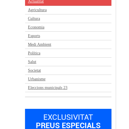
Actualitat
Agricultura
Cultura
Economia
Esports
Medi Ambient
Política
Salut
Societat
Urbanisme
Eleccions municipals 23
Anterior
Següent