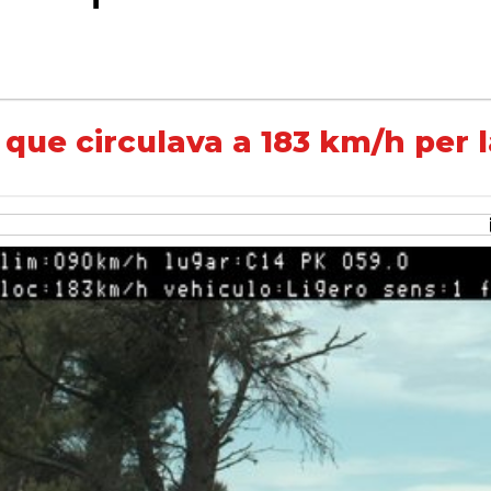
3 km/h per la C-14, a Ciutadilla
que circulava a 183 km/h per l