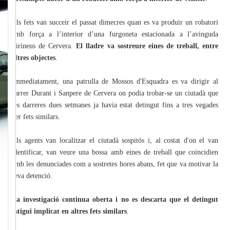
Els fets van succeir el passat dimecres quan es va produir un robatori
amb força a l’interior d’una furgoneta estacionada a l’avinguda
Pirineus de Cervera.
El lladre va sostreure eines de treball, entre
altres objectes
.
Immediatament, una patrulla de Mossos d'Esquadra es va dirigir al
carrer Durant i Sanpere de Cervera on podia trobar-se un ciutadà que
les darreres dues setmanes ja havia estat detingut fins a tres vegades
per fets similars.
Els agents van localitzar el ciutadà sospitós i, al costat d'on el van
identificar, van veure una bossa amb eines de treball que coincidien
amb les denunciades com a sostretes hores abans, fet que va motivar la
seva detenció.
La investigació continua oberta i no es descarta que el detingut
estigui implicat en altres fets similars
.