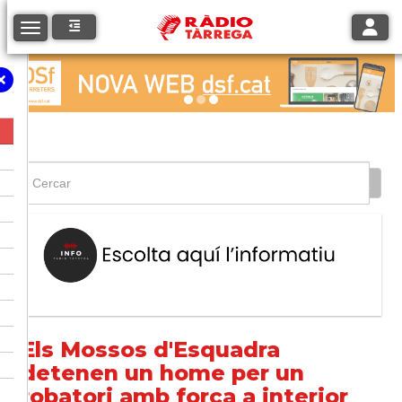
Toggle
Toggle navigation
Els Mossos d'Esquadra
detenen un home per un
robatori amb força a interior