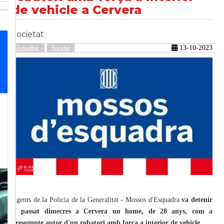
de vehicle a Cervera
Societat
güent
13-10-2023
Actualitat
Societat
Agents de la Policia de la Generalitat - Mossos d'Esquadra
va detenir
el passat dimecres a Cervera un home, de 28 anys, com a
presumpte autor d'un robatori amb força a interior de vehicle
.