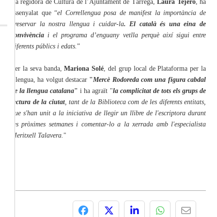
La regidora de Cultura de l’Ajuntament de Tàrrega,
Laura Tejero
, ha
assenyalat que “
el Correllengua posa de manifest la importància de
preservar la nostra llengua i cuidar-la
. El català és una eina de
convivència
i el programa d’enguany vetlla perquè així sigui entre
diferents públics i edats.
”
Per la seva banda,
Mariona Solé
, del grup local de Plataforma per la
Llengua, ha volgut destacar
"
Mercè Rodoreda com una figura cabdal
de la llengua catalana
"
i ha agraït "
la complicitat de tots els grups de
lectura de la ciutat
, tant de la Biblioteca com de les diferents entitats,
que s'han unit a la iniciativa de llegir un llibre de l'escriptora durant
les pròximes setmanes i comentar-lo a la xerrada amb l'especialista
Meritxell Talavera.
"