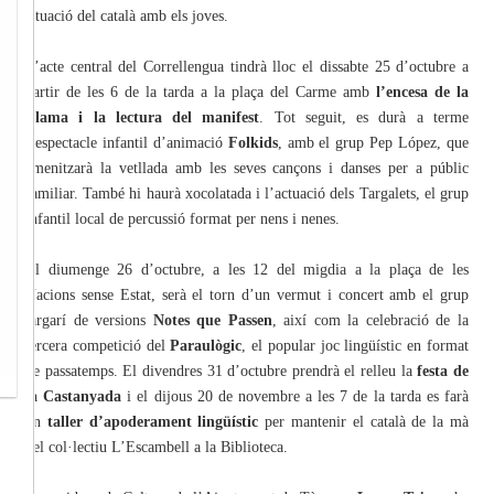
situació del català amb els joves.
L’acte central del Correllengua tindrà lloc el dissabte 25 d’octubre a
partir de les 6 de la tarda a la plaça del Carme amb
l’encesa de la
Flama i la lectura del manifest
. Tot seguit, es durà a terme
l’espectacle infantil d’animació
Folkids
, amb el grup Pep López, que
amenitzarà la vetllada amb les seves cançons i danses per a públic
familiar. També hi haurà xocolatada i l’actuació dels Targalets, el grup
infantil local de percussió format per nens i nenes.
El diumenge 26 d’octubre, a les 12 del migdia a la plaça de les
Nacions sense Estat, serà el torn d’un vermut i concert amb el grup
targarí de versions
Notes que Passen
, així com la celebració de la
tercera competició del
Paraulògic
, el popular joc lingüístic en format
de passatemps. El divendres 31 d’octubre prendrà el relleu la
festa de
la Castanyada
i el dijous 20 de novembre a les 7 de la tarda es farà
un
taller d’apoderament lingüístic
per mantenir el català de la mà
del col·lectiu L’Escambell a la Biblioteca.