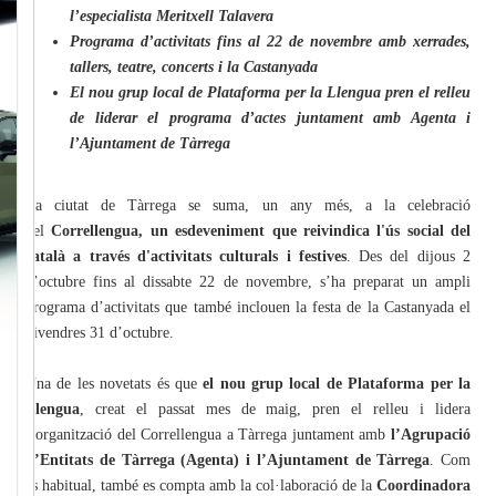
l’especialista Meritxell Talavera
Programa d’activitats fins al 22 de novembre amb xerrades,
tallers, teatre, concerts i la Castanyada
El nou grup local de Plataforma per la Llengua pren el relleu
de liderar el programa d’actes juntament amb Agenta i
l’Ajuntament de Tàrrega
La ciutat de Tàrrega se suma, un any més, a la celebració
del
Correllengua, un esdeveniment que reivindica l'ús social del
català a través d'activitats culturals i festives
. Des del dijous 2
d’octubre fins al dissabte 22 de novembre, s’ha preparat un ampli
programa d’activitats que també inclouen la festa de la Castanyada el
divendres 31 d’octubre.
Una de les novetats és que
el nou grup local de Plataforma per la
Llengua
, creat el passat mes de maig, pren el relleu i lidera
l’organització del Correllengua a Tàrrega juntament amb
l’Agrupació
d’Entitats de Tàrrega (Agenta) i l’Ajuntament de Tàrrega
. Com
és habitual, també es compta amb la col·laboració de la
Coordinadora