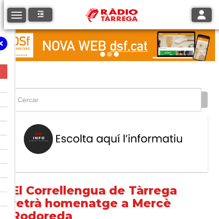
Toggle
Toggle navigation
El Correllengua de Tàrrega
retrà homenatge a Mercè
Rodoreda