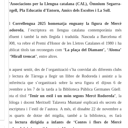
d'Associacions per la Llengua catalana (CAL), Òmnium Segarra-
Urgell, Pla Educatiu d’Entorn, Amics dels Escoltes i La Soll.
El
Correllengua 2025
homenatja enguany la figura de Mercè
Rodoreda
, l’escriptora en llengua catalana contemporània més
influent i també la més llegida i traduïda. Nascuda a Barcelona el
1908, va rebre el Premi d'Honor de les Lletres Catalanes el 1980 i ha
publicat títols tan reconeguts com
‘La plaça del Diamant’, ‘Aloma’
o ‘Mirall trencat’
, entre altres.
En aquest sentit, des de l’organització s’ha convidat als diferents clubs
de lectura de Tàrrega a llegir un llibre de Rodoreda i assistir a la
conferència que s’organitzarà sobre la seva figura el dijous 6 de
novembre a les 7 de la tarda a la Biblioteca Pública Germanes Güell.
Sota el títol
‘Tenir un estil i un món segons Mercè Rodoreda’
, la
filòloga i docent Meritxell Talavera Muntané explicarà els secrets de
l’escriptura i l’estil de l’autora. A més, el dissabte 22 de novembre a
dos quarts de dotze del migdia, també a la biblioteca, es farà
una
lectura dirigida a infants de ‘Contes i flors de Mercè