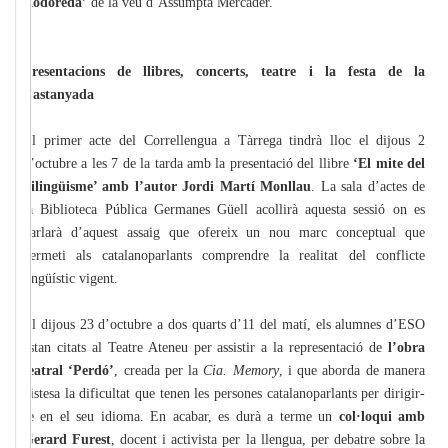
Rodoreda’
de la veu d’Assumpta Mercader.
Presentacions de llibres, concerts, teatre i la festa de la
Castanyada
El primer acte del Correllengua a Tàrrega tindrà lloc el dijous 2
d’octubre a les 7 de la tarda amb la presentació del llibre
‘El mite del
bilingüisme’ amb l’autor Jordi Martí Monllau
. La sala d’actes de
la Biblioteca Pública Germanes Güell acollirà aquesta sessió on es
parlarà d’aquest assaig que ofereix un nou marc conceptual que
permeti als catalanoparlants comprendre la realitat del conflicte
lingüístic vigent.
El dijous 23 d’octubre a dos quarts d’11 del matí, els alumnes d’ESO
estan citats al Teatre Ateneu per assistir a la representació de
l’obra
teatral ‘Perdó’
, creada per la
Cia. Memory
, i que aborda de manera
distesa la dificultat que tenen les persones catalanoparlants per dirigir-
se en el seu idioma. En acabar, es durà a terme un
col·loqui amb
Gerard Furest
, docent i activista per la llengua, per debatre sobre la