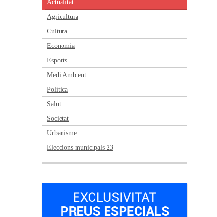
Actualitat
Agricultura
Cultura
Economia
Esports
Medi Ambient
Política
Salut
Societat
Urbanisme
Eleccions municipals 23
Anterior
Següent