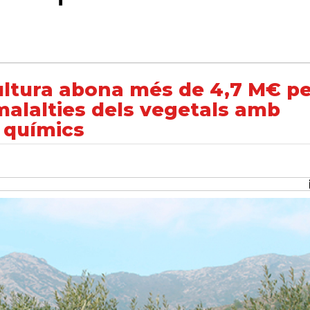
4,7 M€ per lluitar contra plagues i malalties dels vegetals amb sistemes alternatius als químics
ultura abona més de 4,7 M€ p
 malalties dels vegetals amb