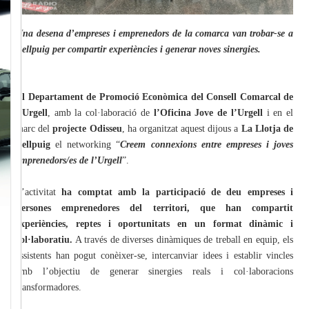
Una desena d’empreses i emprenedors de la comarca van trobar-se a
Bellpuig per compartir experiències i generar noves sinergies.
El Departament de Promoció Econòmica del Consell Comarcal de
l’Urgell
, amb la col·laboració de
l’Oficina Jove de l’Urgell
i en el
marc del
projecte Odisseu
, ha organitzat aquest dijous a
La Llotja de
Bellpuig
el networking “
Creem connexions entre empreses i joves
emprenedors/es de l’Urgell
”.
L’activitat
ha comptat amb la participació de deu empreses i
persones emprenedores del territori, que han compartit
experiències, reptes i oportunitats en un format dinàmic i
col·laboratiu.
A través de diverses dinàmiques de treball en equip, els
assistents han pogut conèixer-se, intercanviar idees i establir vincles
amb l’objectiu de generar sinergies reals i col·laboracions
transformadores.