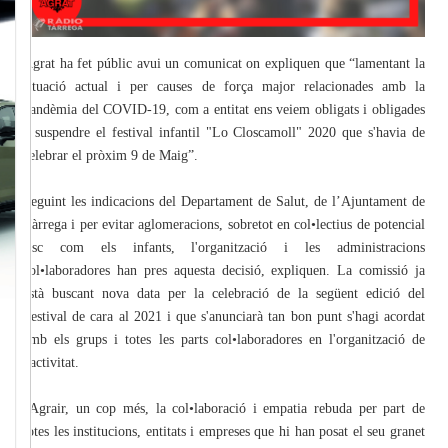
Agrat ha fet públic avui un comunicat on expliquen que “lamentant la
situació actual i per causes de força major relacionades amb la
pandèmia del COVID-19, com a entitat ens veiem obligats i obligades
a suspendre el festival infantil "Lo Closcamoll" 2020 que s'havia de
celebrar el pròxim 9 de Maig”.
Seguint les indicacions del Departament de Salut, de l’Ajuntament de
Tàrrega i per evitar aglomeracions, sobretot en col•lectius de potencial
risc com els infants, l'organització i les administracions
col•laboradores han pres aquesta decisió, expliquen. La comissió ja
està buscant nova data per la celebració de la següent edició del
Festival de cara al 2021 i que s'anunciarà tan bon punt s'hagi acordat
amb els grups i totes les parts col•laboradores en l'organització de
l'activitat.
“Agrair, un cop més, la col•laboració i empatia rebuda per part de
totes les institucions, entitats i empreses que hi han posat el seu granet