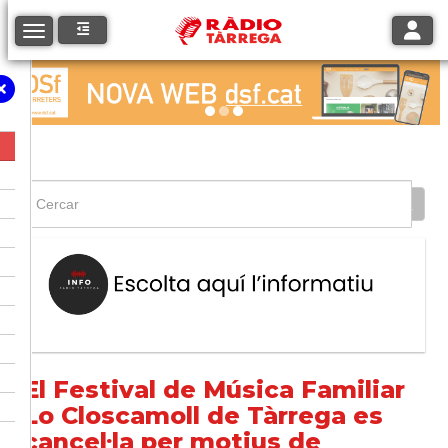
Toggle
Toggle navigation
El Festival de Música Familiar
Lo Closcamoll de Tàrrega es
cancel·la per motius de