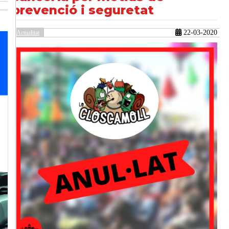
prevenció i seguretat
22-03-2020
Actualitat
güent