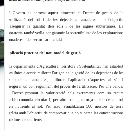
El Govern ha aprovat aquest dimecres el Decret de gestió de la
fertilització del sòl i de les dejeccions ramaderes amb l'objectiu
d'assegurar la qualitat dels sòls i de les aigües subterrànies. La
moratòria també vetlla per garantir la sostenibilitat de les explotacions
ramaderes i del sector carni català.
Aplicació pràctica del nou model de gestió
Els departaments d'Agricultura, Territori i Sostenibilitat han establert
tres línies d'acció: millorar l'origen de la gestió de les dejeccions de les
explotacions ramaderes, millorar l'aplicació d'aquestes al sòl i
assegurar un bon seguiment del procès de fertilització. Per una banda,
el Decret promou la valorització dels excrements com un recurs
de bioeconomia circular i, per altra banda, reforça el Pla de control
dels nutrients al sòl. Per això, s'analitzaran 500 mostres de terra
agrària amb l'objectiu de comprovar que no superen les concentracions
màximes de nutrients.