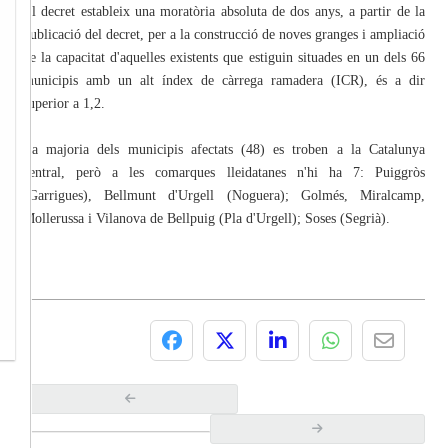
El decret estableix una moratòria absoluta de dos anys, a partir de la
publicació del decret, per a la construcció de noves granges i ampliació
de la capacitat d'aquelles existents que estiguin situades en un dels 66
municipis amb un alt índex de càrrega ramadera (ICR), és a dir
superior a 1,2.
La majoria dels municipis afectats (48) es troben a la Catalunya
central, però a les comarques lleidatanes n'hi ha 7: Puiggròs
(Garrigues), Bellmunt d'Urgell (Noguera); Golmés, Miralcamp,
Mollerussa i Vilanova de Bellpuig (Pla d'Urgell); Soses (Segrià).