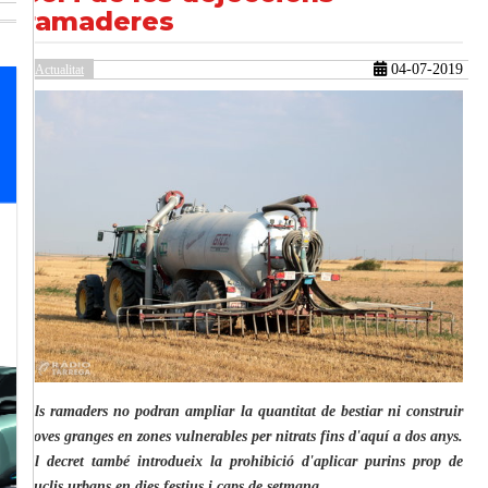
ramaderes
04-07-2019
Actualitat
güent
Els ramaders no podran ampliar la quantitat de bestiar ni construir
noves granges en zones vulnerables per nitrats fins d'aquí a dos anys.
El decret també introdueix la prohibició d'aplicar purins prop de
nuclis urbans en dies festius i caps de setmana