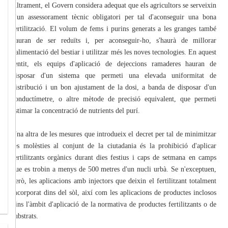
Altrament, el Govern considera adequat que els agricultors se serveixin
d'un assessorament tècnic obligatori per tal d'aconseguir una bona
fertilització. El volum de fems i purins generats a les granges també
hauran de ser reduïts i, per aconseguir-ho, s'haurà de millorar
l'alimentació del bestiar i utilitzar més les noves tecnologies. En aquest
sentit, els equips d'aplicació de dejeccions ramaderes hauran de
disposar d'un sistema que permeti una elevada uniformitat de
distribució i un bon ajustament de la dosi, a banda de disposar d'un
conductímetre, o altre mètode de precisió equivalent, que permeti
estimar la concentració de nutrients del purí.
Una altra de les mesures que introdueix el decret per tal de minimitzar
les molèsties al conjunt de la ciutadania és la prohibició d'aplicar
fertilitzants orgànics durant dies festius i caps de setmana en camps
que es trobin a menys de 500 metres d'un nucli urbà. Se n'exceptuen,
però, les aplicacions amb injectors que deixin el fertilitzant totalment
incorporat dins del sòl, així com les aplicacions de productes inclosos
dins l'àmbit d'aplicació de la normativa de productes fertilitzants o de
substrats.