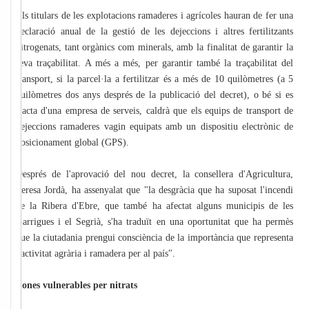
Els titulars de les explotacions ramaderes i agrícoles hauran de fer una
declaració anual de la gestió de les dejeccions i altres fertilitzants
nitrogenats, tant orgànics com minerals, amb la finalitat de garantir la
seva traçabilitat. A més a més, per garantir també la traçabilitat del
transport, si la parcel·la a fertilitzar és a més de 10 quilòmetres (a 5
quilòmetres dos anys després de la publicació del decret), o bé si es
tracta d'una empresa de serveis, caldrà que els equips de transport de
dejeccions ramaderes vagin equipats amb un dispositiu electrònic de
posicionament global (GPS).
Després de l'aprovació del nou decret, la consellera d'Agricultura,
Teresa Jordà, ha assenyalat que "la desgràcia que ha suposat l'incendi
de la Ribera d'Ebre, que també ha afectat alguns municipis de les
Garrigues i el Segrià, s'ha traduït en una oportunitat que ha permès
que la ciutadania prengui consciència de la importància que representa
l'activitat agrària i ramadera per al país".
Zones vulnerables per nitrats