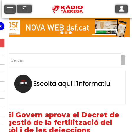
Toggle
Toggle navigation
El Govern aprova el Decret de
gestió de la fertilització del
sòl i de les dejeccions