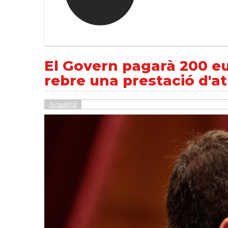
El Govern pagarà 200 euros a les persones 
NOTÍCIES
Actualitat
El Govern pagarà 200 e
rebre una prestació d'at