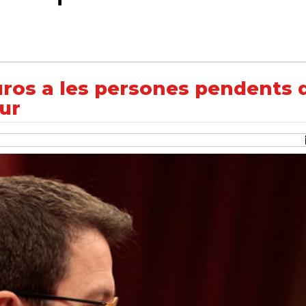
pendents de rebre una prestació d'atur
uros a les persones pendents 
ur