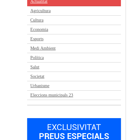
Actualitat
Agricultura
Cultura
Economia
Esports
Medi Ambient
Política
Salut
Societat
Urbanisme
Eleccions municipals 23
Anterior
Següent