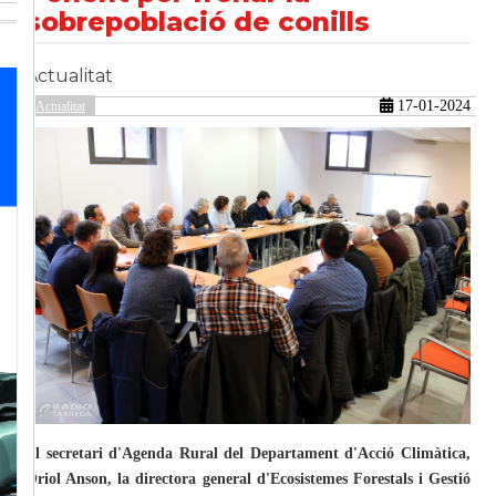
sobrepoblació de conills
Actualitat
güent
17-01-2024
Actualitat
El secretari d'Agenda Rural del Departament d'Acció Climàtica,
Oriol Anson, la directora general d'Ecosistemes Forestals i Gestió