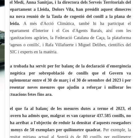
del Medi, Anna Sanitjas, i la directora dels Serveis Territorials del
Departament a Lleida, Dolors Vila, han presidit aquest dimecres
una nova reunió de la Taula de cogestió del conill a la plana de
Lleida.
A més d'Acció Climàtica, també hi ha participat el
Departament d'Interior i el Cos d'Agents Rurals, així com les
organitzacions agràries, la Federació Catalana de Caça, la plataforma
'Pagesos o conills', i Rafa Villafuerte i Miguel Delibes, científics del
CSIC i experts en la matèria.
La trobada ha servit per fer balanç de la declaració d'emergència
cinegètica per sobrepoblació de conills que el Govern va
implementar entre el 30 de març i el 30 de setembre del 2023 i per
presentar noves mesures que ajudin a reforçar i millorar les
actuacions fetes fins ara.
Pel que fa al balanç de les mesures dutes a terme el 2023, el
Govern ha admès que, malgrat es van capturar 437.585 conills, no
s'ha arribat a l'objectiu de reduir la densitat d'aquests rosegadors
a menys de 50 exemplars per quilòmetre quadrat.
Per exemple, la
densitat mitjana actual al Segrià és de 80 conills per quilòmetre