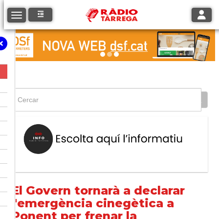
Toggle
Toggle navigation
El Govern tornarà a declarar
l'emergència cinegètica a
Ponent per frenar la