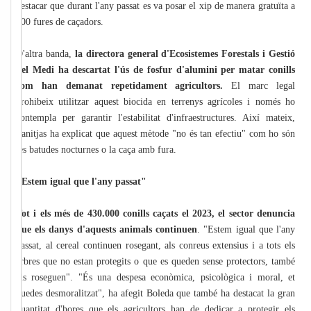
destacar que durant l'any passat es va posar el xip de manera gratuïta a
500 fures de caçadors.
D'altra banda,
la directora general d'Ecosistemes Forestals i Gestió
del Medi ha descartat l'ús de fosfur d'alumini per matar conills
com han demanat repetidament agricultors.
El marc legal
prohibeix utilitzar aquest biocida en terrenys agrícoles i només ho
contempla per garantir l'estabilitat d'infraestructures. Així mateix,
Sanitjas ha explicat que aquest mètode "no és tan efectiu" com ho són
les batudes nocturnes o la caça amb fura.
"Estem igual que l'any passat"
Tot i els més de 430.000 conills caçats el 2023, el sector denuncia
que els danys d'aquests animals continuen
. "Estem igual que l'any
passat, al cereal continuen rosegant, als conreus extensius i a tots els
arbres que no estan protegits o que es queden sense protectors, també
els roseguen". "És una despesa econòmica, psicològica i moral, et
quedes desmoralitzat", ha afegit Boleda que també ha destacat la gran
quantitat d'hores que els agricultors han de dedicar a protegir els