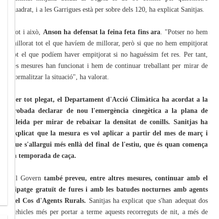
quadrat, i a les Garrigues està per sobre dels 120, ha explicat Sanitjas.
Tot i això,
Anson ha defensat la feina feta fins ara
. "Potser no hem
millorat tot el que havíem de millorar, però si que no hem empitjorat
tot el que podíem haver empitjorat si no haguéssim fet res. Per tant,
les mesures han funcionat i hem de continuar treballant per mirar de
normalitzar la situació", ha valorat.
Per tot plegat, el Departament d'Acció Climàtica ha acordat a la
trobada declarar de nou l'emergència cinegètica a la plana de
Lleida per mirar de rebaixar la densitat de conills. Sanitjas ha
explicat que la mesura es vol aplicar a partir del mes de març i
que s'allargui més enllà del final de l'estiu, que és quan comença
la temporada de caça.
El Govern
també preveu, entre altres mesures, continuar amb el
xipatge gratuït de fures i amb les batudes nocturnes amb agents
del Cos d'Agents Rurals.
Sanitjas ha explicat que s'han adequat dos
vehicles més per portar a terme aquests recorreguts de nit, a més de