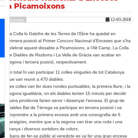
a Picamoixons
12-03-2018
Actualitat
güent
La Colla lo Galofre de les Terres de l’Ebre ha quedat en
primera posició al Primer Concurs Nacional d’Enceses que s’ha
celebrat aquest dissabte a Picamoixons, a l’Alt Camp.
La Colla
de Diables de Riudoms i La Vella de Gràcia van acabar en
segona i tercera posició, respectivament.
En total hi van participar 11 colles vingudes de tot Catalunya
que van reunir a 470 diables.
Les colles van fer dues rondes puntuables, la primera lliure, i la
segona igualitària, on els diables tenien 15 minuts per decidir
quina pirotècnia farien servir i dissenyar l’encesa. El grup de
Diables Bat de Tàrrega va participar en tercera posició i va
sorprendre a la primera encesa amb una coreografia de 6
paraigües, mentre que a la segona van tirar una roda i una
aranya i diversos sortidors de colors.
Abans de fer-se públic el veredicte
es va fer una gran encesa