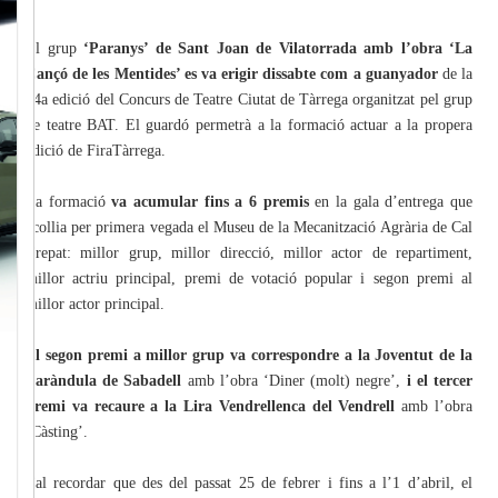
El grup
‘Paranys’ de Sant Joan de Vilatorrada amb l’obra ‘La
Cançó de les Mentides’ es va erigir dissabte com a guanyador
de la
34a edició del Concurs de Teatre Ciutat de Tàrrega organitzat pel grup
de teatre BAT. El guardó permetrà a la formació actuar a la propera
edició de FiraTàrrega.
La formació
va acumular fins a 6 premis
en la gala d’entrega que
acollia per primera vegada el Museu de la Mecanització Agrària de Cal
Trepat: millor grup, millor direcció, millor actor de repartiment,
millor actriu principal, premi de votació popular i segon premi al
millor actor principal.
El segon premi a millor grup va correspondre a la Joventut de la
Faràndula de Sabadell
amb l’obra ‘Diner (molt) negre’,
i el tercer
premi va recaure a la Lira Vendrellenca del Vendrell
amb l’obra
‘Càsting’.
Cal recordar que des del passat 25 de febrer i fins a l’1 d’abril, el