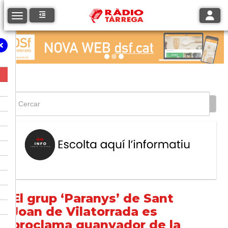
Toggle
Toggle navigation
El grup ‘Paranys’ de Sant
Joan de Vilatorrada es
proclama guanyador de la