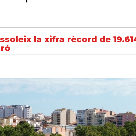
cord de 19.614 habitants inscrits al padró
soleix la xifra rècord de 19.61
dró