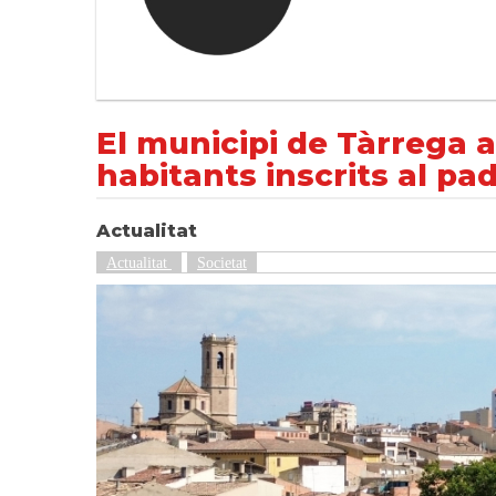
El municipi de Tàrrega assoleix la xifra rè
NOTÍCIES
Actualitat
El municipi de Tàrrega as
habitants inscrits al pa