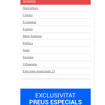
Actualitat
Agricultura
Cultura
Economia
Esports
Medi Ambient
Política
Salut
Societat
Urbanisme
Eleccions municipals 23
Anterior
Següent