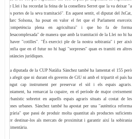
de Llei i ha recordat la feina de la consellera Serret que la va deixar ''a
les portes de la seva tramitació''. En aquest sentit, el diputat del JxCat,
Marc Solsona, ha posat en valor el fet que el Parlament exerceix
''competència plena en agricultura'' i que ho fa de forma
''desacomplexada'' de manera que amb la tramitació de la Llei no hi ha
d'haver ''cotilles''. ''És exercici ple de la nostra sobirania'' i per això
confia que en el futur no hi hagi ''sorpreses'' quan es tramiti en altres
instàncies jurídiques.
La diputada de la CUP Natàlia Sànchez també ha lamentat el 155 però
ha afegit que ni durant els governs de CiU ni amb el tripartit el país ha
tingut cap instrument per preservar el sòl i els espais agraris.
Justament, ha remarcat la cupaire, en el període de major creixement
urbanístic sobretot en aquells espais agraris situats al costat de les
zones urbanes. Sànchez també ha apostat per una ''autèntica reforma
agrària'' que passi de produir molta quantitat als productes suficients
per destinar-los als mercats de proximitat i garantir així la sobirania
alimentària.