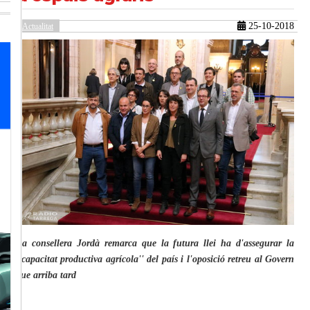
25-10-2018
Actualitat
güent
La consellera Jordà remarca que la futura llei ha d'assegurar la
''capacitat productiva agrícola'' del país i l'oposició retreu al Govern
que arriba tard