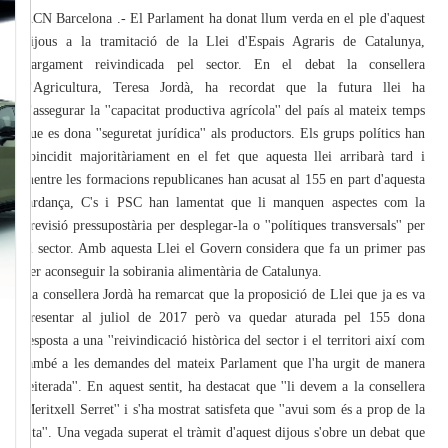
ACN Barcelona .- El Parlament ha donat llum verda en el ple d'aquest
dijous a la tramitació de la Llei d'Espais Agraris de Catalunya,
llargament reivindicada pel sector. En el debat la consellera
d'Agricultura, Teresa Jordà, ha recordat que la futura llei ha
d'assegurar la ''capacitat productiva agrícola'' del país al mateix temps
que es dona ''seguretat jurídica'' als productors. Els grups polítics han
coincidit majoritàriament en el fet que aquesta llei arribarà tard i
mentre les formacions republicanes han acusat al 155 en part d'aquesta
tardança, C's i PSC han lamentat que li manquen aspectes com la
previsió pressupostària per desplegar-la o ''polítiques transversals'' per
al sector. Amb aquesta Llei el Govern considera que fa un primer pas
per aconseguir la sobirania alimentària de Catalunya.
La consellera Jordà ha remarcat que la proposició de Llei que ja es va
presentar al juliol de 2017 però va quedar aturada pel 155 dona
resposta a una ''reivindicació històrica del sector i el territori així com
també a les demandes del mateix Parlament que l'ha urgit de manera
reiterada''. En aquest sentit, ha destacat que ''li devem a la consellera
Meritxell Serret'' i s'ha mostrat satisfeta que ''avui som és a prop de la
fita''. Una vegada superat el tràmit d'aquest dijous s'obre un debat que