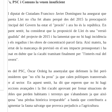
C's, PSC i Comuns la veuen insuficient
El diputat de Ciutadans Francisco Javier Domínguez ha assegurat que
aquesta Llei no s'ha fet abans perquè des del 2015 la preocupació
principal del Govern ha estat el ''procés'' i ara ho és la república. En
aquest sentit, ha considerat que la proposició de Llei és una ''versió
aigualida'' del projecte de 2015 i ha lamentat que no hi hagi incidència
en els regadius i les obres de concentració parcel·lària. Així mateix, ha
alertat de la mancança de previsió en el seu impacte pressupostari i ha
posat en dubte que la s'acabi tramitant finalment per ''l'interès real del
Govern''.
Des del PSC, Òscar Ordeig ha assenyalat que defensen la llei però
consideren que ''no n'hi ha prou'' ja que calen polítiques transversals
per al sector. En aquest sentit, ha dit que esperen que no hi hagi
eleccions avançades i la llei s'acabi aprovant per frenar situacions de
pobles que perden habitants i terrenys que s'abandonen ja que això
suposa ''una pèrdua històrica irreparable'' a banda que contribueix a
augmentar la fauna salvatge que provoca perjudicis a l'agricultura.