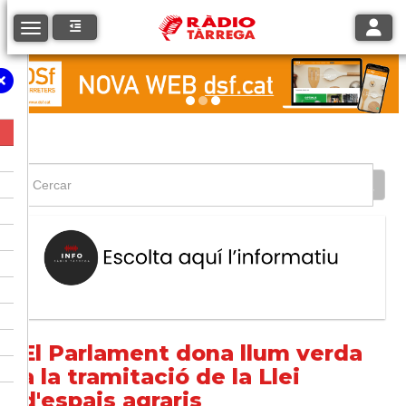
Toggle
Toggle navigation
El Parlament dona llum verda
a la tramitació de la Llei
d'espais agraris