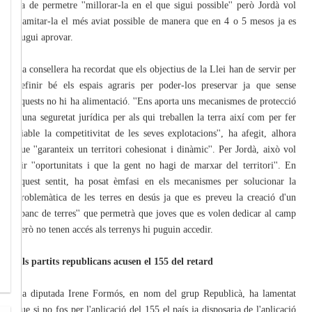
ha de permetre ''millorar-la en el que sigui possible'' però Jordà vol
tramitar-la el més aviat possible de manera que en 4 o 5 mesos ja es
pugui aprovar.
La consellera ha recordat que els objectius de la Llei han de servir per
definir bé els espais agraris per poder-los preservar ja que sense
aquests no hi ha alimentació. ''Ens aporta uns mecanismes de protecció
i una seguretat jurídica per als qui treballen la terra així com per fer
viable la competitivitat de les seves explotacions'', ha afegit, alhora
que ''garanteix un territori cohesionat i dinàmic''. Per Jordà, això vol
dir ''oportunitats i que la gent no hagi de marxar del territori''. En
aquest sentit, ha posat èmfasi en els mecanismes per solucionar la
problemàtica de les terres en desús ja que es preveu la creació d'un
''banc de terres'' que permetrà que joves que es volen dedicar al camp
però no tenen accés als terrenys hi puguin accedir.
Els partits republicans acusen el 155 del retard
La diputada Irene Formós, en nom del grup Republicà, ha lamentat
que si no fos per l'aplicació del 155 el país ja disposaria de l'aplicació