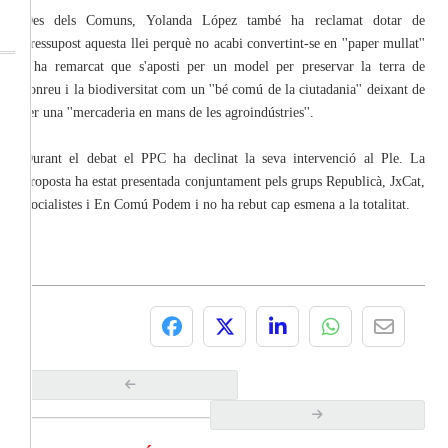
Des dels Comuns, Yolanda López també ha reclamat dotar de
pressupost aquesta llei perquè no acabi convertint-se en ''paper mullat''
i ha remarcat que s'aposti per un model per preservar la terra de
conreu i la biodiversitat com un ''bé comú de la ciutadania'' deixant de
ser una ''mercaderia en mans de les agroindústries''.
Durant el debat el PPC ha declinat la seva intervenció al Ple. La
proposta ha estat presentada conjuntament pels grups Republicà, JxCat,
Socialistes i En Comú Podem i no ha rebut cap esmena a la totalitat.