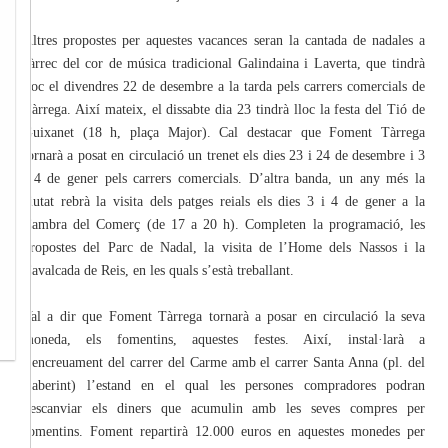
Altres propostes per aquestes vacances seran la cantada de nadales a
càrrec del cor de música tradicional Galindaina i Laverta, que tindrà
lloc el divendres 22 de desembre a la tarda pels carrers comercials de
Tàrrega. Així mateix, el dissabte dia 23 tindrà lloc la festa del Tió de
Guixanet (18 h, plaça Major). Cal destacar que Foment Tàrrega
tornarà a posat en circulació un trenet els dies 23 i 24 de desembre i 3
i 4 de gener pels carrers comercials. D’altra banda, un any més la
ciutat rebrà la visita dels patges reials els dies 3 i 4 de gener a la
Cambra del Comerç (de 17 a 20 h). Completen la programació, les
propostes del Parc de Nadal, la visita de l’Home dels Nassos i la
Cavalcada de Reis, en les quals s’està treballant.
Val a dir que Foment Tàrrega tornarà a posar en circulació la seva
moneda, els fomentins, aquestes festes. Així, instal·larà a
l’encreuament del carrer del Carme amb el carrer Santa Anna (pl. del
Laberint) l’estand en el qual les persones compradores podran
bescanviar els diners que acumulin amb les seves compres per
fomentins. Foment repartirà 12.000 euros en aquestes monedes per