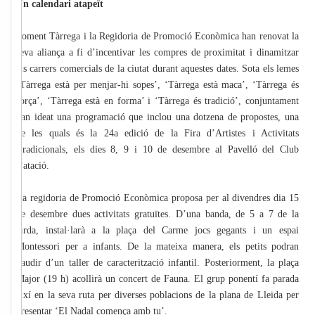
Un calendari atapeït
Foment Tàrrega i la Regidoria de Promoció Econòmica han renovat la
seva aliança a fi d’incentivar les compres de proximitat i dinamitzar
els carrers comercials de la ciutat durant aquestes dates. Sota els lemes
‘Tàrrega està per menjar-hi sopes’, ‘Tàrrega està maca’, ‘Tàrrega és
força’, ‘Tàrrega està en forma’ i ‘Tàrrega és tradició’, conjuntament
han ideat una programació que inclou una dotzena de propostes, una
de les quals és la 24a edició de la Fira d’Artistes i Activitats
Tradicionals, els dies 8, 9 i 10 de desembre al Pavelló del Club
Natació.
La regidoria de Promoció Econòmica proposa per al divendres dia 15
de desembre dues activitats gratuïtes. D’una banda, de 5 a 7 de la
tarda, instal·larà a la plaça del Carme jocs gegants i un espai
Montessori per a infants. De la mateixa manera, els petits podran
gaudir d’un taller de caracterització infantil. Posteriorment, la plaça
Major (19 h) acollirà un concert de Fauna. El grup ponentí fa parada
així en la seva ruta per diverses poblacions de la plana de Lleida per
presentar ‘El Nadal comença amb tu’.