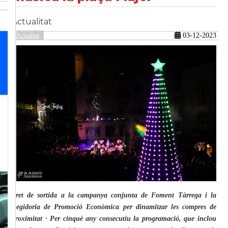
Actualitat
güent
03-12-2023
Actualitat
Tret de sortida a la campanya conjunta de Foment Tàrrega i la
Regidoria de Promoció Econòmica per dinamitzar les compres de
proximitat · Per cinquè any consecutiu la programació, que inclou