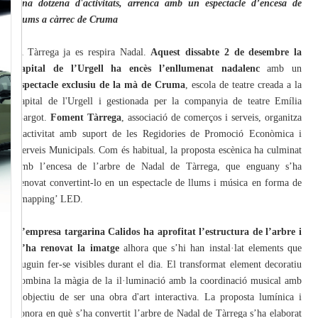
una dotzena d'activitats, arrenca amb un espectacle d’encesa de
llums a càrrec de Cruma
A Tàrrega ja es respira Nadal.
Aquest dissabte 2 de desembre la
capital de l’Urgell ha encès l’enllumenat nadalenc
amb un
espectacle exclusiu de la mà de Cruma
, escola de teatre creada a la
capital de l'Urgell i gestionada per la companyia de teatre Emília
Gargot.
Foment Tàrrega
, associació de comerços i serveis, organitza
l’activitat amb suport de les Regidories de Promoció Econòmica i
Serveis Municipals. Com és habitual, la proposta escènica ha culminat
amb l’encesa de l’arbre de Nadal de Tàrrega, que enguany s’ha
renovat convertint-lo en un espectacle de llums i música en forma de
‘mapping’ LED.
L’empresa targarina Calidos ha aprofitat l’estructura de l’arbre i
n’ha renovat la imatge
alhora que s’hi han instal·lat elements que
puguin fer-se visibles durant el dia. El transformat element decoratiu
combina la màgia de la il·luminació amb la coordinació musical amb
l’objectiu de ser una obra d'art interactiva. La proposta lumínica i
sonora en què s’ha convertit l’arbre de Nadal de Tàrrega s’ha elaborat