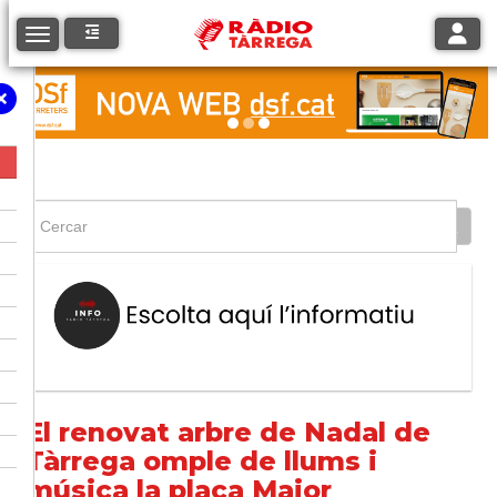
Toggle
Toggle navigation
El renovat arbre de Nadal de
Tàrrega omple de llums i
música la plaça Major