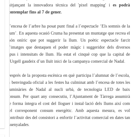
mitjançant la innovadora tècnica del 'pixel mapping' i
es podrà
contemplar fins al 7 de gener.
L’encesa de l’arbre ha posat punt final a l’espectacle ‘Els somnis de la
llum’. En aquesta ocasió Cruma ha presentat un muntatge que recrea el
món oníric que pot suggerir la llum. Un poètic espectacle farcit
d’imatges que destaquen el poder màgic i suggeridor dels diversos
tipus i intensitats de llum. Ha estat el cinquè cop que la capital de
l’Urgell gaudeix d’un lluït inici de la campanya comercial de Nadal.
Després de la proposta escènica en què participa l’alumnat de l’escola,
la benvinguda oficial a les festes ha culminat amb l’encesa de totes les
lluminàries de Nadal al nucli urbà, de tecnologia LED de baix
consum. Per quart any consecutiu, l’Ajuntament de Tàrrega assumirà
de forma íntegra el cost del lloguer i instal·lació dels llums així com
del corresponent consum energètic. Amb aquesta mesura, es vol
contribuir des del consistori a enfortir l’activitat comercial en dates tan
assenyalades.