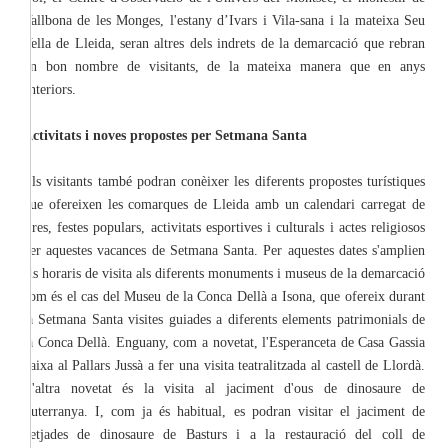
Vallbona de les Monges, l'estany d’Ivars i Vila-sana i la mateixa Seu
Vella de Lleida, seran altres dels indrets de la demarcació que rebran
un bon nombre de visitants, de la mateixa manera que en anys
anteriors.
Activitats i noves propostes per Setmana Santa
Els visitants també podran conèixer les diferents propostes turístiques
que ofereixen les comarques de Lleida amb un calendari carregat de
fires, festes populars, activitats esportives i culturals i actes religiosos
per aquestes vacances de Setmana Santa. Per aquestes dates s'amplien
els horaris de visita als diferents monuments i museus de la demarcació
com és el cas del Museu de la Conca Dellà a Isona, que ofereix durant
la Setmana Santa visites guiades a diferents elements patrimonials de
la Conca Dellà. Enguany, com a novetat, l'Esperanceta de Casa Gassia
baixa al Pallars Jussà a fer una visita teatralitzada al castell de Llordà.
L'altra novetat és la visita al jaciment d'ous de dinosaure de
Suterranya. I, com ja és habitual, es podran visitar el jaciment de
petjades de dinosaure de Basturs i a la restauració del coll de