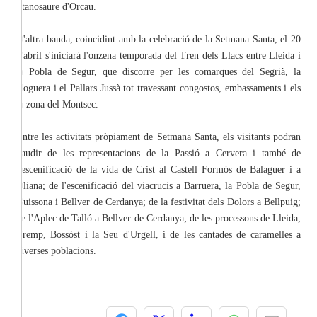
titanosaure d'Orcau.
D'altra banda, coincidint amb la celebració de la Setmana Santa, el 20
d'abril s'iniciarà l'onzena temporada del Tren dels Llacs entre Lleida i
la Pobla de Segur, que discorre per les comarques del Segrià, la
Noguera i el Pallars Jussà tot travessant congostos, embassaments i els
la zona del Montsec.
Entre les activitats pròpiament de Setmana Santa, els visitants podran
gaudir de les representacions de la Passió a Cervera i també de
l'escenificació de la vida de Crist al Castell Formós de Balaguer i a
Oliana; de l'escenificació del viacrucis a Barruera, la Pobla de Segur,
Guissona i Bellver de Cerdanya; de la festivitat dels Dolors a Bellpuig;
de l'Aplec de Talló a Bellver de Cerdanya; de les processons de Lleida,
Tremp, Bossòst i la Seu d'Urgell, i de les cantades de caramelles a
diverses poblacions.