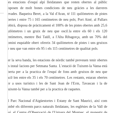
tres estacions d'esquí alpí lleidatanes que resten obertes al públic
disposen de molt bones condicions de neu gràcies a les darreres
nevades. Baqueira Beret, a la Val d'Aran, té 111 quilòmetres de pistes
obertes i entre 75 i 165 centímetres de neu pols; Port Ainé, al Pallars
Sobirà, disposa de pràcticament el 100% de les pistes obertes amb 25,6
quilòmetres i un gruix de neu que oscil.la entre els 60 i els 120
centímetres, mentre Boí Taüll, a l'Alta Ribagorça, amb un 70% del
domini esquiable obert ofereix 34 quilòmetres de pistes i uns gruixos
de neu que van entre els 95 i els 115 centímetres de qualitat pols.
Per la seva banda, les estacions de nòrdic també preveuen tenir obertes
les instal·lacions per Setmana Santa. L'estació de Tuixent-la Vansa està
oberta per a la practica de l'esquí de fons amb gruixos de neu que
oscil·len entre els 35 i els 70 centímetres. Les restants, estaran obertes
per a usos turístics i les de Sant Joan de l'Erm, Tavascan i la de
Tuixent-la Vansa també per a la practica de raquetes.
El Parc Nacional d'Aigüestortes i Estany de Sant Maurici, així com
també els diferents parcs naturals lleidatans, les esglésies de la Vall de
Boí, el Centre d'Observació de l'Univers del Montsec, el monestir de