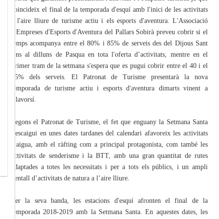
coincideix el final de la temporada d'esquí amb l'inici de les activitats
a l'aire lliure de turisme actiu i els esports d'aventura. L'Associació
d'Empreses d'Esports d'Aventura del Pallars Sobirà preveu cobrir si el
temps acompanya entre el 80% i 85% de serveis des del Dijous Sant
fins al dilluns de Pasqua en tota l'oferta d’activitats, mentre en el
primer tram de la setmana s'espera que es pugui cobrir entre el 40 i el
45% dels serveis. El Patronat de Turisme presentarà la nova
temporada de turisme actiu i esports d'aventura dimarts vinent a
Llavorsí.
Segons el Patronat de Turisme, el fet que enguany la Setmana Santa
s'escaigui en unes dates tardanes del calendari afavoreix les activitats
d'aigua, amb el ràfting com a principal protagonista, com també les
activitats de senderisme i la BTT, amb una gran quantitat de rutes
adaptades a totes les necessitats i per a tots els públics, i un ampli
ventall d’activitats de natura a l’aire lliure.
Per la seva banda, les estacions d'esquí afronten el final de la
temporada 2018-2019 amb la Setmana Santa. En aquestes dates, les