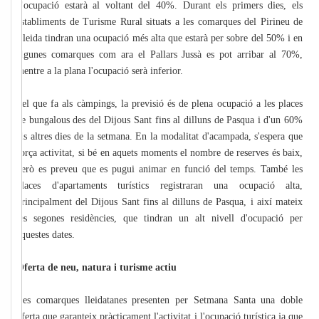
d'ocupació estarà al voltant del 40%. Durant els primers dies, els
establiments de Turisme Rural situats a les comarques del Pirineu de
Lleida tindran una ocupació més alta que estarà per sobre del 50% i en
algunes comarques com ara el Pallars Jussà es pot arribar al 70%,
mentre a la plana l'ocupació serà inferior.
Pel que fa als càmpings, la previsió és de plena ocupació a les places
de bungalous des del Dijous Sant fins al dilluns de Pasqua i d'un 60%
els altres dies de la setmana. En la modalitat d'acampada, s'espera que
força activitat, si bé en aquets moments el nombre de reserves és baix,
però es preveu que es pugui animar en funció del temps. També les
places d'apartaments turístics registraran una ocupació alta,
principalment del Dijous Sant fins al dilluns de Pasqua, i així mateix
les segones residències, que tindran un alt nivell d'ocupació per
aquestes dates.
Oferta de neu, natura i turisme actiu
Les comarques lleidatanes presenten per Setmana Santa una doble
oferta que garanteix pràcticament l'activitat i l'ocupació turística ja que