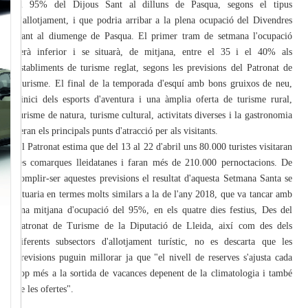
el 95% del Dijous Sant al dilluns de Pasqua, segons el tipus
d'allotjament, i que podria arribar a la plena ocupació del Divendres
Sant al diumenge de Pasqua. El primer tram de setmana l'ocupació
serà inferior i se situarà, de mitjana, entre el 35 i el 40% als
establiments de turisme reglat, segons les previsions del Patronat de
Turisme. El final de la temporada d'esquí amb bons gruixos de neu,
l'inici dels esports d'aventura i una àmplia oferta de turisme rural,
turisme de natura, turisme cultural, activitats diverses i la gastronomia
seran els principals punts d'atracció per als visitants.
El Patronat estima que del 13 al 22 d'abril uns 80.000 turistes visitaran
les comarques lleidatanes i faran més de 210.000 pernoctacions. De
complir-ser aquestes previsions el resultat d'aquesta Setmana Santa se
situaria en termes molts similars a la de l'any 2018, que va tancar amb
una mitjana d'ocupació del 95%, en els quatre dies festius, Des del
Patronat de Turisme de la Diputació de Lleida, així com des dels
diferents subsectors d'allotjament turístic, no es descarta que les
previsions puguin millorar ja que "el nivell de reserves s'ajusta cada
cop més a la sortida de vacances depenent de la climatologia i també
de les ofertes".