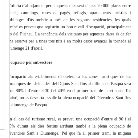
L'oferta d'allotjament per a aquests dies serà d'unes 70.000 places entre
hotels, càmpings, cases de pagès, refugis, apartaments turístics i
habitatges d'ús turístic a més de les segones residències, les quals
també es preveu que registrin un bon nivell d'ocupació, principalment
les del Pirineu. La tendència dels visitants per aquestes dates és de fer
una reserva per a unes tres nits i en molts casos avançar la tornada al
diumenge 21 d'abril.
Ocupació per subsectors
L'ocupació als establiments d'hoteleria a les zones turístiques de les
comarques de Lleida des del Dijous Sant fins al dilluns de Pasqua serà
d'un 80% i d'entre el 30 i el 40% en el primer tram de la setmana. Tot
i això, no es descarta assolir la plena ocupació del Divendres Sant fins
al diumenge de Pasqua.
En el cas del turisme rural, es preveu una ocupació d'entre el 90 i el
95% durant els dies festius arribant també a la plena ocupació de
Divendres Sant a Diumenge. Pel que fa al primer tram, la mitjana