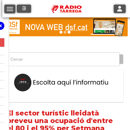
Toggle
Toggle navigation
El sector turístic lleidatà
preveu una ocupació d'entre
el 80 i el 95% per Setmana