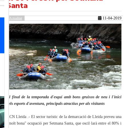
Santa
11-04-2019
Actualitat
güent
El final de la temporada d'esquí amb bons gruixos de neu i l'inici
dels esports d'aventura, principals atractius per als visitants
ACN Lleida .- El sector turístic de la demarcació de Lleida preveu una
"molt bona" ocupació per Setmana Santa, que oscil·larà entre el 80% i