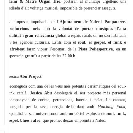
Memi & Matre Organ Trio,
portaran al municipi urgellenc una
vetllada d’alt voltatge musical, impossible de presenciar asseguts.
La proposta, impulsada per l’
Ajuntament de Nalec
i
Paupaterres
Produccions
, neix amb la voluntat de
portar músiques d’alta
qualitat i gran rellevància global
a espais rurals on no són habituals
en les agendes culturals. Estils com el
soul, el gòspel, el funk o
l’afrobeat
faran vibrar l’escenari de la
Pista Poliesportiva
, en un
espectacle
gratuït
a partir de les
22.00 h
.
Jessica Abu Project
Reconeguda com una de les veus més potents i carismàtiques del soul-
funk català,
Jessica Abu
desplegarà el seu projecte més personal
acompanyada de corista, percussions, bateria i teclat. La cantant,
coneguda per la seva energia desbordant amb
Marching Funk
,
expandirà el seu univers sonor amb un còctel explosiu de
soul, funk,
gòspel, blues i afro
, que promet deixar empremta a Nalec.