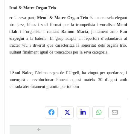
Memi & Matre Organ Trio
Per la seva part,
Memi & Matre Organ Trio
és una mescla elegant
entre jazz, blues i soul format per la trompetista i vocalista
Memi
Sillah
i l’organista i cantant
Ramon Macià
, juntament amb
Pau
Gurpegui
a la bateria. El grup adapta un repertori d’estàndards al
caràcter viu i divertit que caracteritza la sonoritat dels organs trio,
resultant finalment igual de trencadors per la seva categoria.
El
Soul Nalec
, l’ànima negra de l’Urgell, ha vingut per quedar-se, i
començarà a revolucionar Ponent aquest mateix 30 d’agost amb
l’entrada absolutament gratuïta per tothom.