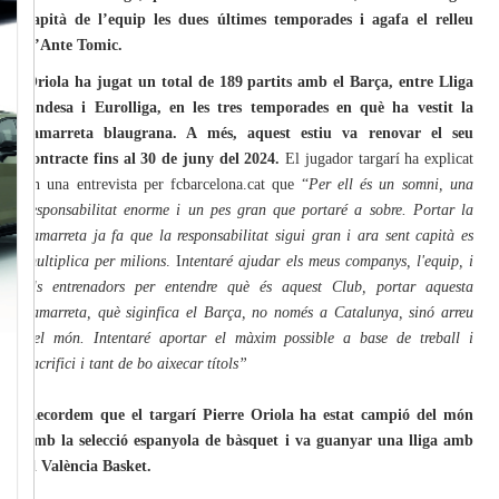
capità de l’equip les dues últimes temporades i agafa el relleu
d’Ante Tomic.
Oriola ha jugat un total de 189 partits amb el Barça, entre Lliga
Endesa i Eurolliga, en les tres temporades en què ha vestit la
samarreta blaugrana. A més, aquest estiu va renovar el seu
contracte fins al 30 de juny del 2024.
El jugador targarí ha explicat
en una entrevista per fcbarcelona.cat que “
Per ell és un somni, una
responsabilitat enorme i un pes gran que portaré a sobre. Portar la
samarreta ja fa que la responsabilitat sigui gran i ara sent capità es
multiplica per milions
. I
ntentaré ajudar els meus companys, l'equip, i
els entrenadors per entendre què és aquest Club, portar aquesta
samarreta, què siginfica el Barça, no només a Catalunya, sinó arreu
del món. Intentaré aportar el màxim possible a base de treball i
sacrifici i tant de bo aixecar títols”
Recordem que el targarí Pierre Oriola ha estat campió del món
amb la selecció espanyola de bàsquet i va guanyar una lliga amb
el València Basket.