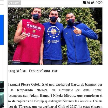
30-08-2020
Actualitat
güent
Fotografia: fcbarcelona.cat
El targarí Pierre Oriola és el nou capità del Barça de bàsquet per
a la temporada 2020/21
. en substitució de Ante Tomic.
L’acompanyaran
Adam Hanga i Nikola Mirotic, que completen el
trio de capitans
de l’equip que dirigeix Sarunas Jasikevicius.
L’aler-
pivot de Tàrrega, que va arribar al Club el 2017, ha estat el segon