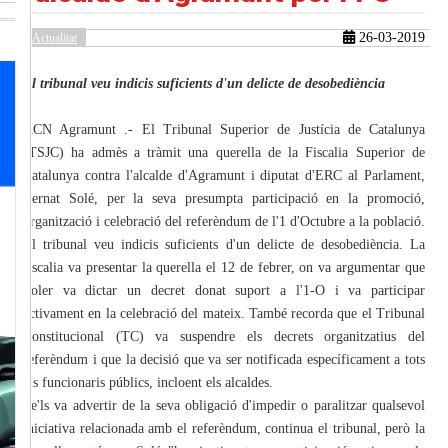
26-03-2019
Actualitat
güent
El tribunal veu indicis suficients d'un delicte de desobediència
ACN Agramunt .- El Tribunal Superior de Justícia de Catalunya
(TSJC) ha admès a tràmit una querella de la Fiscalia Superior de
Catalunya contra l'alcalde d'Agramunt i diputat d'ERC al Parlament,
Bernat Solé, per la seva presumpta participació en la promoció,
organització i celebració del referèndum de l'1 d'Octubre a la població.
El tribunal veu indicis suficients d'un delicte de desobediència. La
fiscalia va presentar la querella el 12 de febrer, on va argumentar que
Soler va dictar un decret donat suport a l'1-O i va participar
activament en la celebració del mateix. També recorda que el Tribunal
Constitucional (TC) va suspendre els decrets organitzatius del
referèndum i que la decisió que va ser notificada específicament a tots
els funcionaris públics, incloent els alcaldes.
Se'ls va advertir de la seva obligació d'impedir o paralitzar qualsevol
iniciativa relacionada amb el referèndum, continua el tribunal, però la