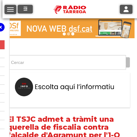
Toggle
Toggle navigation
El TSJC admet a tràmit una
querella de fiscalia contra
l'alcalde d'Agramunt per l'1-O