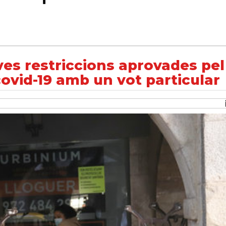
provades pel Govern per contenir la covid-19 amb un vot particular
ves restriccions aprovades pel
ovid-19 amb un vot particular