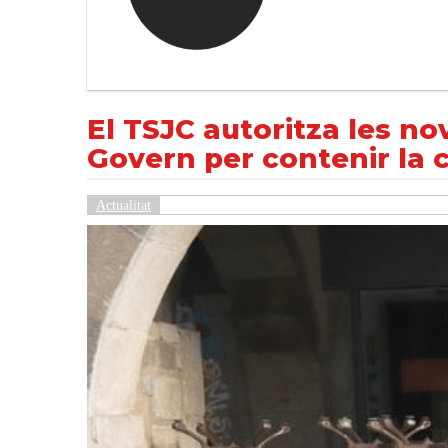
El TSJC autoritza les noves restriccions a
NOTÍCIES
Actualitat
El TSJC autoritza les no
Govern per contenir la c