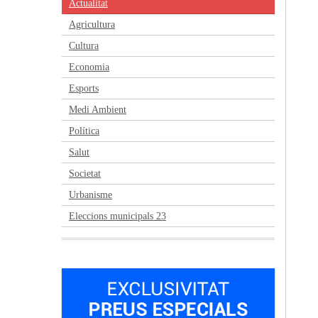
Actualitat
Agricultura
Cultura
Economia
Esports
Medi Ambient
Política
Salut
Societat
Urbanisme
Eleccions municipals 23
Anterior
Següent