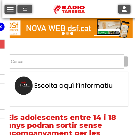
Toggle
Toggle navigation
Els adolescents entre 14 i 18
anys podran sortir sense
acompanyament per les