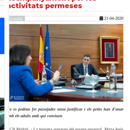
activitats permeses
21-04-2020
Actualitat
güent
No es podran fer passejades sense justificar i els petits han d’anar
amb els adults amb qui conviuen
ACN Madrid .- La ministra portaveu del govern espanyol, Maria Jesús