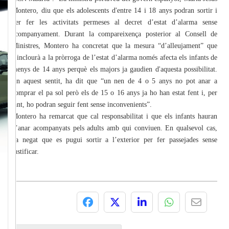
Montero, diu que els adolescents d'entre 14 i 18 anys podran sortir i
per fer les activitats permeses al decret d’estat d’alarma sense
acompanyament. Durant la compareixença posterior al Consell de
Ministres, Montero ha concretat que la mesura “d’alleujament” que
s’inclourà a la pròrroga de l’estat d’alarma només afecta els infants de
menys de 14 anys perquè els majors ja gaudien d'aquesta possibilitat.
En aquest sentit, ha dit que “un nen de 4 o 5 anys no pot anar a
comprar el pa sol però els de 15 o 16 anys ja ho han estat fent i, per
tant, ho podran seguir fent sense inconvenients”.
Montero ha remarcat que cal responsabilitat i que els infants hauran
d’anar acompanyats pels adults amb qui conviuen. En qualsevol cas,
ha negat que es pugui sortir a l’exterior per fer passejades sense
justificar.