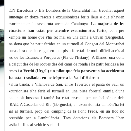
ACN Barcelona .- Els Bombers de la Generalitat han treballat aquest
diumenge en dotze rescats a excursionistes ferits lleus o que s'havien
desorientat en la seva ruta arreu de Catalunya.
La majoria de les
actuacions han estat per atendre excursionistes ferits
, com per
exemple un home que s'ha fet mal en una cama a Olvan (Berguedà),
una dona que ha patit ferides en un turmell al Congost del Mont-rebei
o una altra que ha caigut en una pista forestal de molt difícil accés al
Rec de les Estunes, a Porqueres (Pla de l'Estany). A Blanes, una dona
ha caigut des de les roques des del camí de ronda i ha patit ferides a les
cames i
a Verdú (Urgell) un pilot que feia paravent s'ha accidentat
i ha estat traslladat en helicòpter a la Vall d'Hebron
.
D'altra banda, a Vilanova de Sau, entre Tavertet i el pantà de Sau, un
excursionista s'ha ferit el turmell en una pista forestal enmig d'una
zona molt boscosa i també ha estat rescatat per un helicòpter dels
GRAE. A Castellar del Riu (Berguedà), un excursionista també s'ha fet
mal al turmell, prop del càmping de la Font Freda, en un lloc no
accessible per a l'ambulància. Tres dotacions els Bombers l'han
traslladat fins al vehicle sanitari.