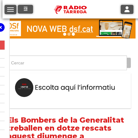
Toggle
Toggle navigation
Els Bombers de la Generalitat
treballen en dotze rescats
aquest diumenge a