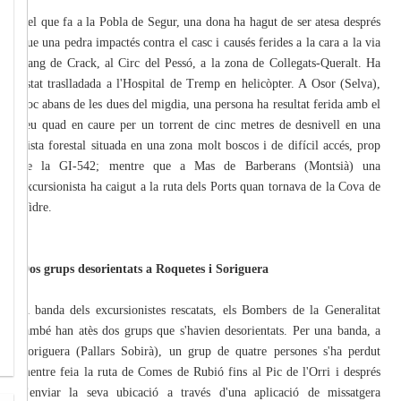
Pel que fa a la Pobla de Segur, una dona ha hagut de ser atesa després
que una pedra impactés contra el casc i causés ferides a la cara a la via
Sang de Crack, al Circ del Pessó, a la zona de Collegats-Queralt. Ha
estat traslladada a l'Hospital de Tremp en helicòpter. A Osor (Selva),
poc abans de les dues del migdia, una persona ha resultat ferida amb el
seu quad en caure per un torrent de cinc metres de desnivell en una
pista forestal situada en una zona molt boscos i de difícil accés, prop
de la GI-542; mentre que a Mas de Barberans (Montsià) una
excursionista ha caigut a la ruta dels Ports quan tornava de la Cova de
Vidre.
Dos grups desorientats a Roquetes i Soriguera
A banda dels excursionistes rescatats, els Bombers de la Generalitat
també han atès dos grups que s'havien desorientats. Per una banda, a
Soriguera (Pallars Sobirà), un grup de quatre persones s'ha perdut
mentre feia la ruta de Comes de Rubió fins al Pic de l'Orri i després
d'enviar la seva ubicació a través d'una aplicació de missatgera