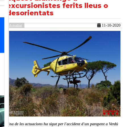
excursionistes ferits lleus o
desorientats
güent
11-10-2020
Actualitat
Una de les actuacions ha sigut per l'accident d'un parapent a Verdú