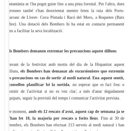
instantània se l'ha pogut guiar fins a una pista forestal. Per l'altra, dues
persones també s'han desorientat mentre feien la ruta dels Ports-
Barranc de Lloret- Cova Pintada i Racó del Moro, a Roquetes (Baix
Ebre). Una dotació dels Bombers hi ha estat en contacte permanent
fins a facilitar la seva localització.
Els Bombers demanen extremar les precaucions aquest dilluns
Davant de la festivitat amb motiu del dia de la Hispanitat aquest
dilluns,
els Bombers han demanat als excursionistes que extremin
les precaucions en cas de sortir al medi natural. Ena aquest sentit,
aconsellen planificar bé la sortida
, no esperar que es faci fosc o
desistir de l'activitat si no es veu clar; a més d'anar degudament
equipats, seguir la previsió del temps i comunicar l'activitat prevista.
De moment,
amb els 12 rescats d'avui, aquest cap de setmana ja se
n'han fet 18, la majoria per rescats a ferits lleus
. Fins al 30 de
setembre, els Bombers han efectuat 213 serveis al medi natural i han