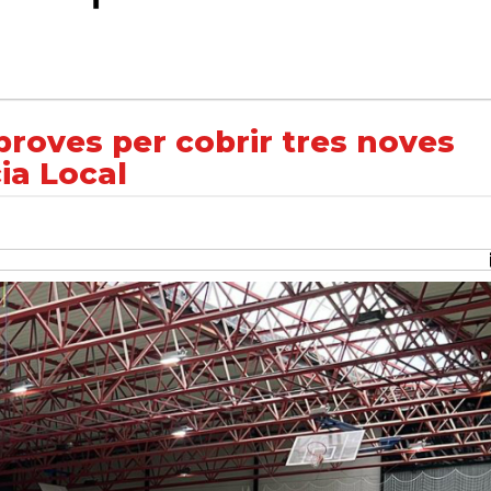
es noves places d’agent a la Policia Local
proves per cobrir tres noves
cia Local