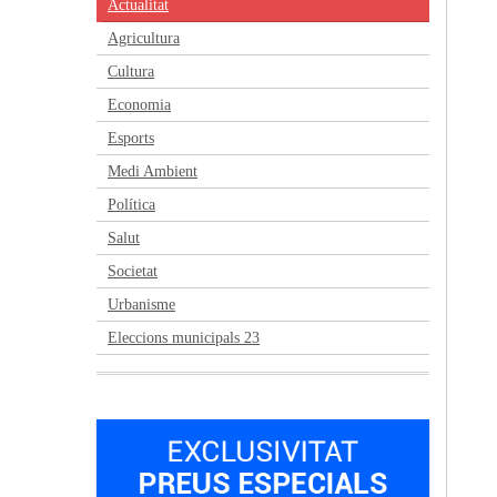
Actualitat
Agricultura
Cultura
Economia
Esports
Medi Ambient
Política
Salut
Societat
Urbanisme
Eleccions municipals 23
Anterior
Següent