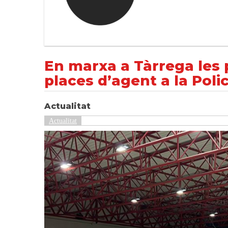
En marxa a Tàrrega les proves per cobrir tr
NOTÍCIES
Actualitat
En marxa a Tàrrega les 
places d’agent a la Poli