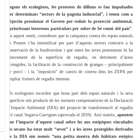
Segons els ecologistes, les protestes de dilluns es fan impulsades
per determinats “sectors de la pagesia industrial”, i tenen com a
objectiu pressionar el Govern per reduir la protecció ambiental,
“prioritzant interessos particulars per sobre de bé comú del país”
.
En aquest sentit, consideren que la campanya contra els espais naturals
de Ponent s’ha intensificat per part d’aquests sectors contraris a la
conservació de la biodiversitat i que entre les seves pretensions hi ha
l’increment de la superfície de regadiu, en detriment d’àrees
protegides, la facilitació de la construcció de granges – principalment
de porcí - i la “imposició” de canvis de conreu dins les ZEPA per
ampliar fruiters de regadiu intensiu.
Els ecologistes recorden que bona part dels espais naturals i la seva
superfície són producte de les mesures compensatòries de la Declaració
d’Impacte Ambiental (DIA) del projecte de transformació al regadiu
del canal Segarra-Garrigues (aprovada el 2010). Així mateix,
apunten
que l’impacte d’aquest canal sobre les aus estèpiques vinculades
als secans ha estat molt “sever” i a les àrees protegides derivades
de la DIA són només “una petita mostra dels hàbitats estèpics