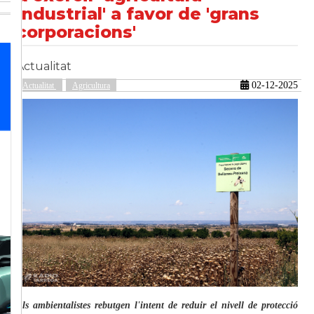
industrial' a favor de 'grans
corporacions'
güent
Actualitat
02-12-2025
Actualitat
Agricultura
Els ambientalistes rebutgen l'intent de reduir el nivell de protecció