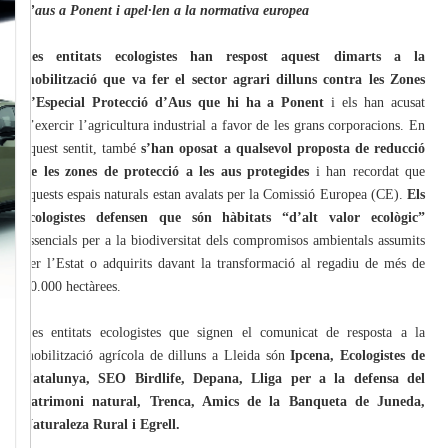
d’aus a Ponent i apel·len a la normativa europea
Les entitats ecologistes han respost aquest dimarts a la
mobilització que va fer el sector agrari dilluns contra les Zones
d’Especial Protecció d’Aus que hi ha a Ponent
i els han acusat
d’exercir l’agricultura industrial a favor de les grans corporacions. En
aquest sentit, també
s’han oposat a qualsevol proposta de reducció
de les zones de protecció a les aus protegides
i han recordat que
aquests espais naturals estan avalats per la Comissió Europea (CE).
Els
ecologistes defensen que són hàbitats “d’alt valor ecològic”
essencials per a la biodiversitat dels compromisos ambientals assumits
per l’Estat o adquirits davant la transformació al regadiu de més de
40.000 hectàrees.
Les entitats ecologistes que signen el comunicat de resposta a la
mobilització agrícola de dilluns a Lleida són
Ipcena, Ecologistes de
Catalunya, SEO Birdlife, Depana, Lliga per a la defensa del
patrimoni natural, Trenca, Amics de la Banqueta de Juneda,
Naturaleza Rural i Egrell.