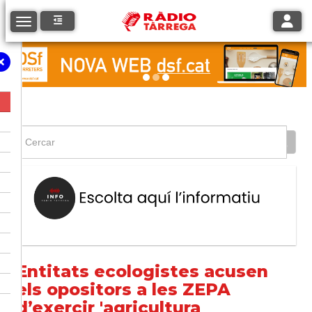
Toggle
Toggle navigation
Entitats ecologistes acusen
els opositors a les ZEPA
d’exercir 'agricultura