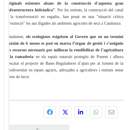
originals existents abans de la construcció d’aquesta gran
infraestructura hidràulica”
. Per les entitats, la construcció del canal
i la transformació en regadiu, han posat en una “situació crítica
d’extinció” les aus lligades als ambients agrícoles de secà a Catalunya.
Finalment,
els ecologistes exigeixen al Govern que en un termini
màxim de 6 mesos es posi en marxa l’òrgan de gestió i s’assignin
els recursos necessaris per millorar la rendibilitat de l’agricultura
i la ramaderia
en els espais naturals protegits de Ponent i alhora
rescatar el projecte de Bases Reguladores d’ajuts per al foment de la
biodiversitat en espais agraris, adreçades a agricultors i entitats sense
ànim de lucre.