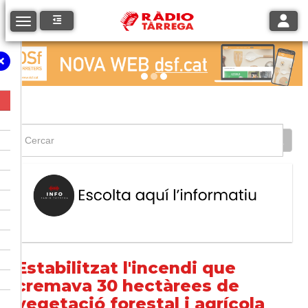
Toggle
Toggle navigation
Estabilitzat l'incendi que
cremava 30 hectàrees de
vegetació forestal i agrícola