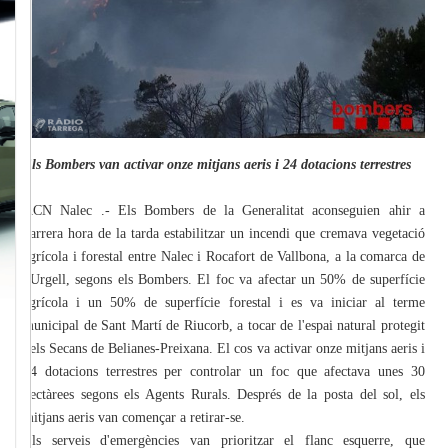
Els Bombers van activar onze mitjans aeris i 24 dotacions terrestres
ACN Nalec .- Els Bombers de la Generalitat aconseguien ahir a
darrera hora de la tarda estabilitzar un incendi que cremava vegetació
agrícola i forestal entre Nalec i Rocafort de Vallbona, a la comarca de
l'Urgell, segons els Bombers. El foc va afectar un 50% de superfície
agrícola i un 50% de superfície forestal i es va iniciar al terme
municipal de Sant Martí de Riucorb, a tocar de l'espai natural protegit
dels Secans de Belianes-Preixana. El cos va activar onze mitjans aeris i
24 dotacions terrestres per controlar un foc que afectava unes 30
hectàrees segons els Agents Rurals. Després de la posta del sol, els
mitjans aeris van començar a retirar-se.
Els serveis d'emergències van prioritzar el flanc esquerre, que