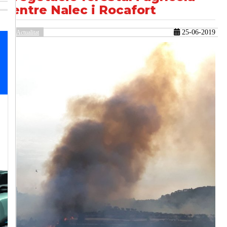
entre Nalec i Rocafort
25-06-2019
Actualitat
güent