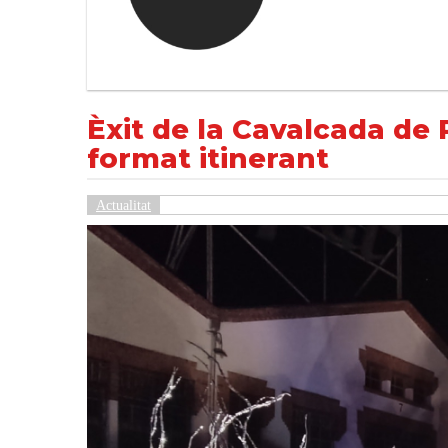
Èxit de la Cavalcada de Reis a Tàrrega, que
NOTÍCIES
Actualitat
Èxit de la Cavalcada de 
format itinerant