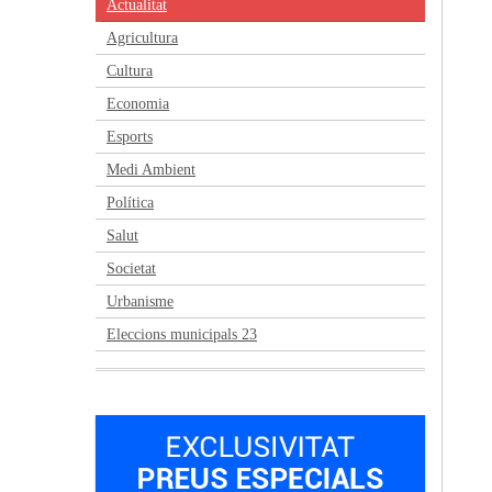
Actualitat
Agricultura
Cultura
Economia
Esports
Medi Ambient
Política
Salut
Societat
Urbanisme
Eleccions municipals 23
Anterior
Següent