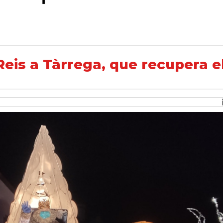
 recupera el format itinerant
Reis a Tàrrega, que recupera e