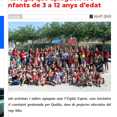
infants de 3 a 12 anys d’edat
10-07-2019
Actualitat
güent
Amb activitats i tallers agrupats sota l’Esplai Esprai, una iniciativa
del consistori gestionada per Quàlia, àrea de projectes educatius del
Grup Alba