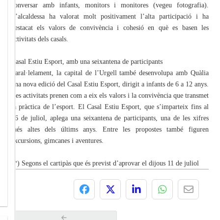
conversar amb infants, monitors i monitores (vegeu fotografia).
L’alcaldessa ha valorat molt positivament l’alta participació i ha
destacat els valors de convivència i cohesió en què es basen les
activitats dels casals.
Casal Estiu Esport, amb una seixantena de participants
Paral·lelament, la capital de l’Urgell també desenvolupa amb Quàlia
una nova edició del Casal Estiu Esport, dirigit a infants de 6 a 12 anys.
Les activitats prenen com a eix els valors i la convivència que transmet
la pràctica de l’esport. El Casal Estiu Esport, que s’imparteix fins al
26 de juliol, aplega una seixantena de participants, una de les xifres
més altes dels últims anys. Entre les propostes també figuren
excursions, gimcanes i aventures.
(*) Segons el cartipàs que és previst d’aprovar el dijous 11 de juliol