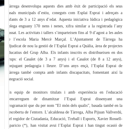
Tàrrega desenvolupa aquests dies amb èxit de participació els seus
casals municipals d’estiu, coneguts com Esplai Esprai i adreçats a
infants de 3 a 12 anys d’edat. Aquesta iniciativa lúdica i pedagògica
aplega enguany 170 nens i nenes, xifra similar a la registrada l’any
passat. Les activitats i tallers s’imparteixen fins al 9 d’agost a les aules
de l’escola Maria Mercè Marçal. L’Ajuntament de Tàrrega ha
adjudicat de nou la gestió de l’Esplai Esprai a Quàlia, àrea de projectes
educatius del Grup Alba. Els infants inscrits es distribueixen en dos
grups: el Casalet (de 3 a 7 anys) i el Casalot (de 8 a 12 anys),
conjugant pedagogia i lleure. D’uns anys ençà, l’Esplai Esprai de
Tàrrega també compta amb infants discapacitats, fomentant així la
integració social.
Un equip de monitors titulats i amb experiència en l'educació
s’encarreguen de dinamitzar l’Espai Esprai dissenyant una
programació que du per nom “El món dels qualis”, basada també en la
descoberta de l'entorn. L’alcaldessa de Tàrrega, Alba Pijuan Vallverdú,
i el regidor de Ciutadania, Educació, Treball i Esports, Xavier Rossell-
Aparicio (*), han visitat avui l’Esplai Esprai i han tingut ocasió de