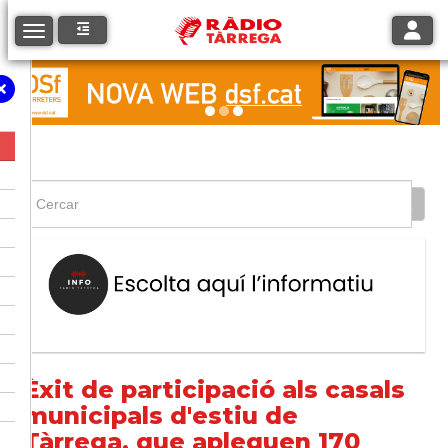
Toggle
Toggle navigation
Èxit de participació als casals
municipals d'estiu de
Tàrrega, que apleguen 170