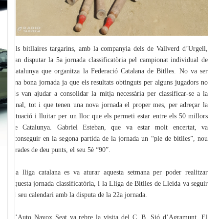
Els bitllaires targarins, amb la companyia dels de Vallverd d’Urgell,
van disputar la 5a jornada classificatòria pel campionat individual de
Catalunya que organitza la Federació Catalana de Bitlles. No va ser
una bona jornada ja que els resultats obtinguts per alguns jugadors no
els van ajudar a consolidar la mitja necessària per classificar-se a la
final, tot i que tenen una nova jornada el proper mes, per adreçar la
situació i lluitar per un lloc que els permeti estar entre els 50 millors
de Catalunya. Gabriel Esteban, que va estar molt encertat, va
aconseguir en la segona partida de la jornada un “ple de bitlles”, nou
tirades de deu punts, el seu 5è “90”.
La lliga catalana es va aturar aquesta setmana per poder realitzar
aquesta jornada classificatòria, i la Lliga de Bitlles de Lleida va seguir
el seu calendari amb la disputa de la 22a jornada.
.
L’Auto Nayox Seat va rebre la visita del C. B. Sió d’Agramunt. El