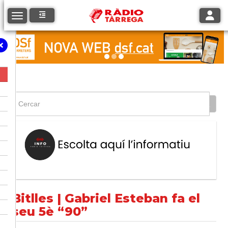
Toggle
Toggle navigation
Bitlles | Gabriel Esteban fa el
seu 5è “90”