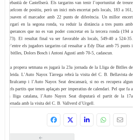
Sebastià de Castellserà. Els targarins van tenir l’oportunitat de treure
quelcom de positiu, però un inici més encertat pels locals, 183 a 161,
posaven el marcador amb 22 punts de diferència. Un millor encert
targarí en la segona ronda, va reduir la distància a tres punts amb
esperances que no es van poder concretar en la tercera ronda (194 a
173). El resultat final va ser favorable als locals, 549-40 a 524-35.
D’entre els jugadors targarins cal ressaltar a Edy Díaz amb 75 punts i
6 bitlles, Dolors Bosch i Antoni Agustí amb 70-5, cadascun.
La propera setmana es jugarà la 23a jornada de la Lliga de Bitlles de
Lleida. L’Auto Nayox Tàrrega rebrà la visita del C. B. Bellavista de
Miralcamp i l’Auto Nayox Seat descansarà, si no es recupera algun
dels partits que tenen aplaçats per imperatius de calendari. Pel que fa a
la lliga catalana, l’Auto Nayox Seat disputarà el partit de la 17a
jornada amb la visita del C. B. Vallverd d’Urgell.