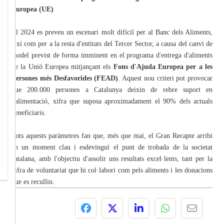
Europea (UE)
El 2024 es preveu un escenari molt difícil per al Banc dels Aliments,
així com per a la resta d'entitats del Tercer Sector, a causa del canvi de
model previst de forma imminent en el programa d'entrega d'aliments
de la Unió Europea mitjançant els
Fons d'Ajuda Europea per a les
Persones més Desfavorides (FEAD)
. Aquest nou criteri pot provocar
que 200.000 persones a Catalunya deixin de rebre suport en
l'alimentació, xifra que suposa aproximadament el 90% dels actuals
beneficiaris.
Tots aquests paràmetres fan que, més que mai, el Gran Recapte arribi
en un moment clau i esdevingui el punt de trobada de la societat
catalana, amb l'objectiu d'assolir uns resultats excel·lents, tant per la
xifra de voluntariat que hi col·labori com pels aliments i les donacions
que es recullin.