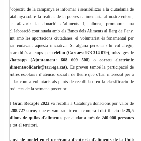
L’objectiu de la campanya és informar i sensibilitzar a la ciutadania de
Catalunya sobre la realitat de la pobresa alimentària al nostre entorn,
per afavorir la donació d’aliments i, alhora, promoure una
col·laboració continuada amb els Bancs dels Aliments al llarg de l’any.
Junt amb les aportacions ciutadanes, el voluntariat és fonamental per
tirar endavant aquesta iniciativa. Si alguna persona s’hi vol afegir,
encara hi és a temps: per
telèfon (Cartaes: 973 314 079)
, missatges de
Whatsapp
(Ajuntament: 608 609 508)
o
correu electrònic
(alimentssolidaris@tarrega.cat)
. Es preveu també la participació de
centres escolars i d’atenció social i de lleure que s’han interessat per a
ajudar com a voluntaris als punts de recollida o en la classificació de
productes de la setmana posterior.
El
Gran Recapte 2022
va recollir a Catalunya donacions por valor de
6.288.727 euros
, que es van traduir en la compra i distribució de
29,5
milions de quilos d'aliments
, per ajudar a més de
240.000 persones
de tot el territori.
Canvi de model en el programa d'entrega d'aliments de la Unió