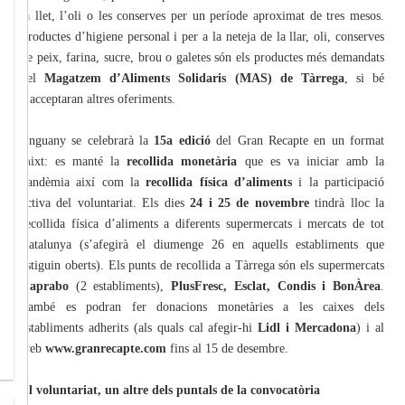
la llet, l’oli o les conserves per un període aproximat de tres mesos.
Productes d’higiene personal i per a la neteja de la llar, oli, conserves
de peix, farina, sucre, brou o galetes són els productes més demandats
pel
Magatzem d’Aliments Solidaris (MAS) de Tàrrega
, si bé
s’acceptaran altres oferiments.
Enguany se celebrarà la
15a edició
del Gran Recapte en un format
mixt: es manté la
recollida monetària
que es va iniciar amb la
pandèmia així com la
recollida física d’aliments
i la participació
activa del voluntariat. Els dies
24 i 25 de novembre
tindrà lloc la
recollida física d’aliments a diferents supermercats i mercats de tot
Catalunya (s’afegirà el diumenge 26 en aquells establiments que
estiguin oberts). Els punts de recollida a Tàrrega són els supermercats
Caprabo
(2 establiments),
PlusFresc, Esclat, Condis i BonÀrea
.
També es podran fer donacions monetàries a les caixes dels
establiments adherits (als quals cal afegir-hi
Lidl i Mercadona
) i al
web
www.granrecapte.com
fins al 15 de desembre.
El voluntariat, un altre dels puntals de la convocatòria