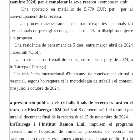
desembre 2024) per a completar la seva recerca
i comptaran amb:
• Una aportació en metàl·lic de 5.770 EUR per per al
desenvolupament de la recerca.
• Un procés d'assessorament per part d'expertes nacionals i/o
internacionals de prestigi reconegut en la matèria o disciplina objecte
de la proposta.
• Una residència de pensament de 5 dies, entre març i abril de 2024
a Faberllull (Olot).
• Una residència de treball de 5 dies, entre abril i juny de 2024, a
FiraTàrrega (Tàrrega).
• Una residència internacional d'intercanvi de coneixement virtual o
presencial, segons ho requereixi la metodologia de treball i el context,
entre juliol i octubre de 2024.
La presentació pública dels treballs finals de recerca es farà en el
context de FiraTàrrega 2024
(del 5 al 8 de setembre) i el termini per
lliurar el document final de la recerca és el 15 de novembre de 2024.
FiraTàrrega i l'Institut Ramon Llull
impulsen el programa
Hivernem amb l'objectiu de fomentar processos de recerca en
l'escriptura de creacions escèniques vinculades a l'espai públic. En la