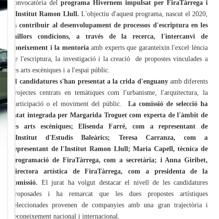
convocatòria del
programa Hivernem impulsat per FiraTàrrega i
l'Institut Ramon Llull.
L'objectiu d'aquest programa, nascut el 2020,
és
contribuir al desenvolupament de processos d'escriptura en les
millors condicions, a través de la recerca, l'intercanvi de
coneixement i la mentoria
amb experts que garanteixin l'excel·lència
de l'escriptura, la investigació i la creació de propostes vinculades a
les arts escèniques i a l'espai públic.
11 candidatures s'han presentat a la crida d'enguany
amb diferents
projectes centrats en temàtiques com l'urbanisme, l'arquitectura, la
participació o el moviment del públic.
La comissió de selecció ha
estat integrada per Margarida Troguet com experta de l'àmbit de
les arts escèniques; Elisenda Farré, com a representant de
l'Institut d'Estudis Baleàrics; Teresa Carranza, com a
representant de l'Institut Ramon Llull; Maria Capell, tècnica de
programació de FiraTàrrega, com a secretària; i Anna Giribet,
directora artística de FiraTàrrega, com a presidenta de la
comissió.
El jurat ha volgut destacar el nivell de les candidatures
proposades i ha remarcat que les dues propostes artístiques
seleccionades provenen de companyies amb una gran trajectòria i
reconeixement nacional i internacional.