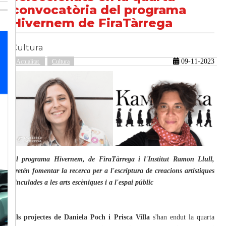
convocatòria del programa
Hivernem de FiraTàrrega
güent
Cultura
09-11-2023
Actualitat
Cultura
El programa Hivernem, de FiraTàrrega i l'Institut Ramon Llull,
pretén fomentar la recerca per a l'escriptura de creacions artístiques
vinculades a les arts escèniques i a l'espai públic
Els projectes de Daniela Poch i Prisca Villa
s'han endut la quarta