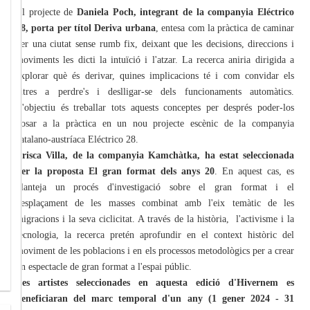
El projecte de
Daniela Poch, integrant de la companyia Eléctrico
28, porta per títol Deriva urbana
, entesa com la pràctica de caminar
per una ciutat sense rumb fix, deixant que les decisions, direccions i
moviments les dicti la intuïció i l'atzar. La recerca aniria dirigida a
explorar què és derivar, quines implicacions té i com convidar els
altres a perdre's i deslligar-se dels funcionaments automàtics.
L'objectiu és treballar tots aquests conceptes per després poder-los
posar a la pràctica en un nou projecte escènic de la companyia
catalano-austríaca Eléctrico 28.
Prisca Villa, de la companyia Kamchàtka, ha estat seleccionada
per la proposta El gran format dels anys 20
. En aquest cas, es
planteja un procés d'investigació sobre el gran format i el
desplaçament de les masses combinat amb l'eix temàtic de les
migracions i la seva ciclicitat. A través de la història, l'activisme i la
tecnologia, la recerca pretén aprofundir en el context històric del
moviment de les poblacions i en els processos metodològics per a crear
un espectacle de gran format a l'espai públic.
Les artistes seleccionades en aquesta edició d'Hivernem es
beneficiaran del marc temporal d'un any (1 gener 2024 - 31