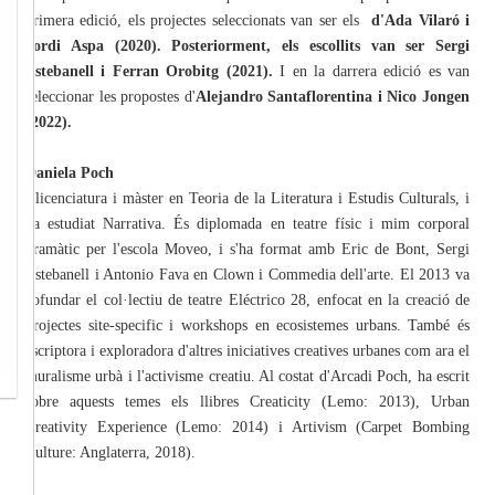
primera edició, els projectes seleccionats van ser els
d'Ada Vilaró i
Jordi Aspa (2020). Posteriorment, els escollits van ser Sergi
Estebanell i Ferran Orobitg (2021).
I en la darrera edició es van
seleccionar les propostes d'
Alejandro Santaflorentina i Nico Jongen
(2022).
Daniela Poch
Llicenciatura i màster en Teoria de la Literatura i Estudis Culturals, i
ha estudiat Narrativa. És diplomada en teatre físic i mim corporal
dramàtic per l'escola Moveo, i s'ha format amb Eric de Bont, Sergi
Estebanell i Antonio Fava en Clown i Commedia dell'arte. El 2013 va
cofundar el col·lectiu de teatre Eléctrico 28, enfocat en la creació de
projectes site-specific i workshops en ecosistemes urbans. També és
escriptora i exploradora d'altres iniciatives creatives urbanes com ara el
muralisme urbà i l'activisme creatiu. Al costat d'Arcadi Poch, ha escrit
sobre aquests temes els llibres Creaticity (Lemo: 2013), Urban
Creativity Experience (Lemo: 2014) i Artivism (Carpet Bombing
Culture: Anglaterra, 2018).